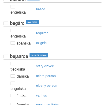
based
engelska
begärd
svenska
required
engelska
spanska
exigido
bejaarde
nederländska
starý člověk
tjeckiska
danska
ældre person
elderly person
engelska
finska
vanhus
franska
personne âgée