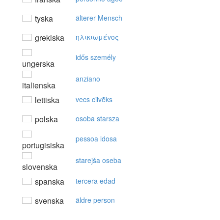
tyska
älterer Mensch
grekiska
ηλικιωμέvoς
idős személy
ungerska
anziano
italienska
lettiska
vecs cilvēks
polska
osoba starsza
pessoa idosa
portugisiska
starejša oseba
slovenska
spanska
tercera edad
svenska
äldre person