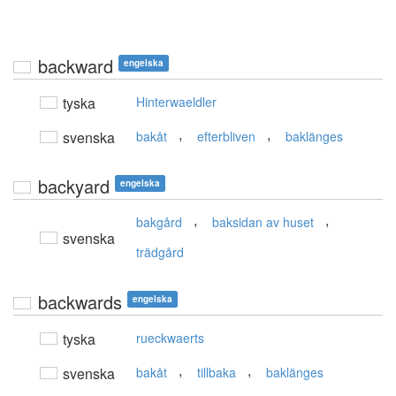
backward
engelska
tyska
Hinterwaeldler
,
,
svenska
bakåt
efterbliven
baklänges
backyard
engelska
,
,
bakgård
baksidan av huset
svenska
trädgård
backwards
engelska
tyska
rueckwaerts
,
,
svenska
bakåt
tillbaka
baklänges