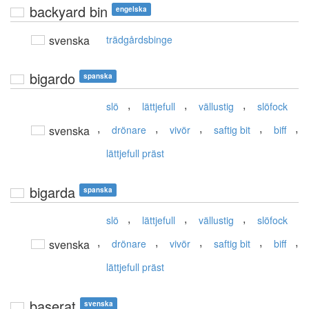
backyard bin
engelska
svenska
trädgårdsbinge
bigardo
spanska
,
,
,
slö
lättjefull
vällustig
slöfock
,
,
,
,
,
svenska
drönare
vivör
saftig bit
biff
lättjefull präst
bigarda
spanska
,
,
,
slö
lättjefull
vällustig
slöfock
,
,
,
,
,
svenska
drönare
vivör
saftig bit
biff
lättjefull präst
baserat
svenska