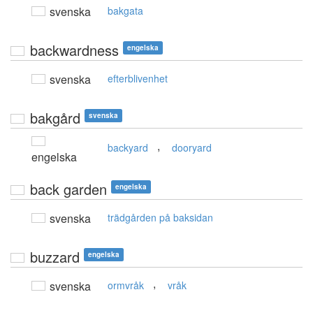
svenska
bakgata
backwardness
engelska
svenska
efterblivenhet
bakgård
svenska
,
backyard
dooryard
engelska
back garden
engelska
svenska
trädgården på baksidan
buzzard
engelska
,
svenska
ormvråk
vråk