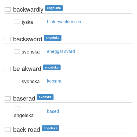
backwardly
engelska
tyska
hinterwaelderisch
backsword
engelska
svenska
eneggat svärd
be akward
engelska
svenska
konstra
baserad
svenska
based
engelska
back road
engelska