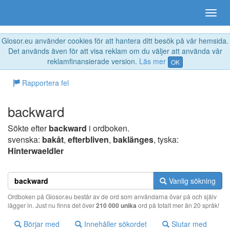
Glosor.eu använder cookies för att hantera ditt besök på vår hemsida.
Det används även för att visa reklam om du väljer att använda vår
reklamfinansierade version.
Läs mer
OK
Rapportera fel
backward
Sökte efter
backward
i ordboken.
svenska:
bakåt
,
efterbliven
,
baklänges
, tyska:
Hinterwaeldler
Vanlig sökning
Ordboken på Glosor.eu består av de ord som användarna övar på och själv
lägger in. Just nu finns det över
210 000 unika
ord på totalt mer än 20 språk!
Börjar med
Innehåller sökordet
Slutar med