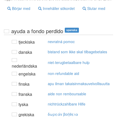
Börjar med
Innehåller sökordet
Slutar med
ayuda a fondo perdido
spanska
tjeckiska
nevratná pomoc
danska
bistand som ikke skal tilbagebetales
niet-terugbetaalbare hulp
nederländska
engelska
non-refundable aid
finska
apu ilman takaisinmaksuvelvollisuutta
franska
aide non remboursable
tyska
nichtrückzahlbare Hilfe
grekiska
δωρεάv βoήθεια