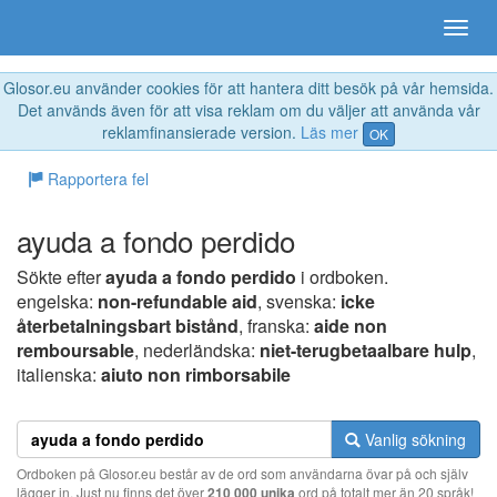
Glosor.eu använder cookies för att hantera ditt besök på vår hemsida.
Det används även för att visa reklam om du väljer att använda vår
reklamfinansierade version.
Läs mer
OK
Rapportera fel
ayuda a fondo perdido
Sökte efter
ayuda a fondo perdido
i ordboken.
engelska:
non-refundable aid
, svenska:
icke
återbetalningsbart bistånd
, franska:
aide non
remboursable
, nederländska:
niet-terugbetaalbare hulp
,
italienska:
aiuto non rimborsabile
Vanlig sökning
Ordboken på Glosor.eu består av de ord som användarna övar på och själv
lägger in. Just nu finns det över
210 000 unika
ord på totalt mer än 20 språk!