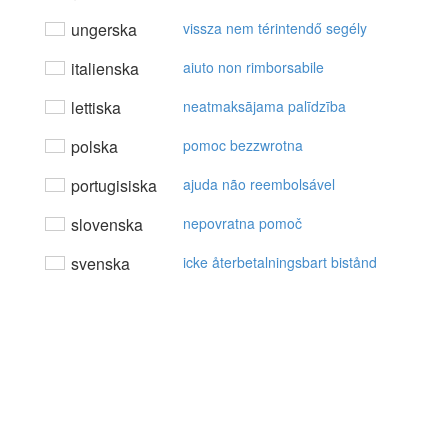
ungerska
vissza nem térintendő segély
italienska
aiuto non rimborsabile
lettiska
neatmaksājama palīdzība
polska
pomoc bezzwrotna
portugisiska
ajuda não reembolsável
slovenska
nepovratna pomoč
svenska
icke återbetalningsbart bistånd