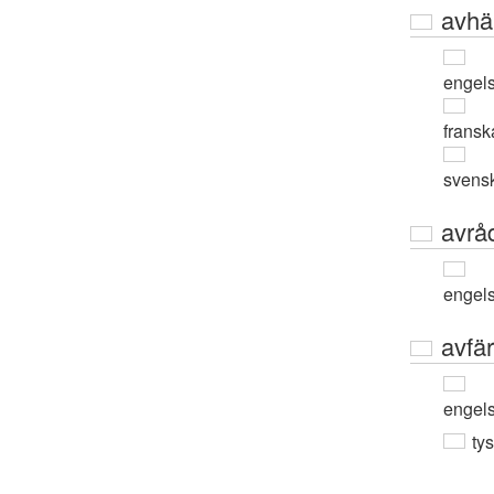
avhä
engel
fransk
svens
avrå
engel
avfä
engel
ty