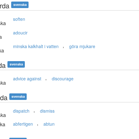
rda
svenska
soften
ska
adoucir
a
,
minska kalkhalt i vatten
göra mjukare
ka
da
svenska
,
advice against
discourage
ska
rda
svenska
,
dispatch
dismiss
ska
,
ska
abfertigen
abtun