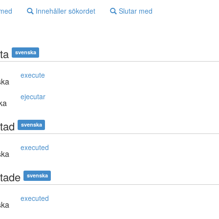
 med
Innehåller sökordet
Slutar med
ta
svenska
execute
ska
ejecutar
ka
ttad
svenska
executed
ska
ttade
svenska
executed
ska