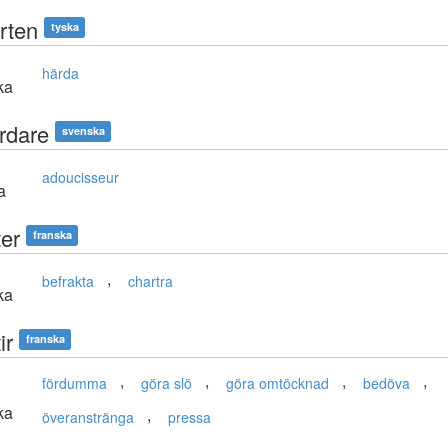
rten
tyska
härda
ka
rdare
svenska
adoucisseur
a
ter
franska
,
befrakta
chartra
ka
ir
franska
,
,
,
,
fördumma
göra slö
göra omtöcknad
bedöva
ka
,
överanstränga
pressa