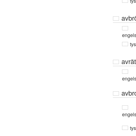
ty
avbr
engel
ty
avrät
engel
avbro
engel
ty