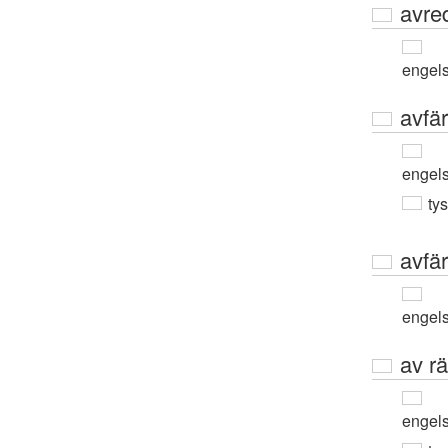
avre
engel
avfä
engel
ty
avfä
engel
av r
engel