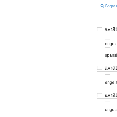
Börjar
avrät
engel
spans
avrä
engel
avrä
engel