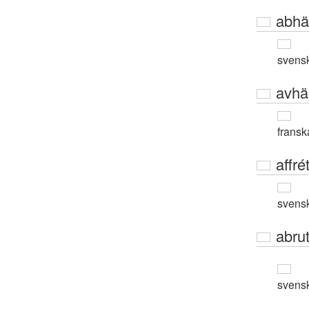
abhä
svens
avhä
fransk
affré
svens
abrut
svens