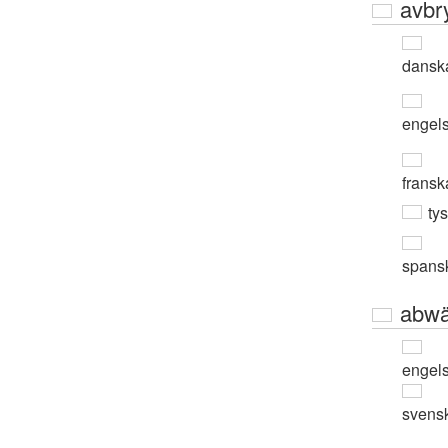
avbr
dansk
engel
fransk
ty
spans
abwä
engel
svens