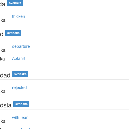
da
svenska
thicken
ska
rd
svenska
departure
ska
ska
Abfahrt
rdad
svenska
rejected
ska
ädsla
svenska
with fear
ska