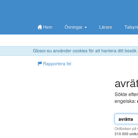
Hem
Övningar
Lärare
Talsyn
Glosor.eu använder cookies för att hantera ditt besök
Rapportera fel
avrä
Sökte efte
engelska:
Ordboken på G
210 000 unik