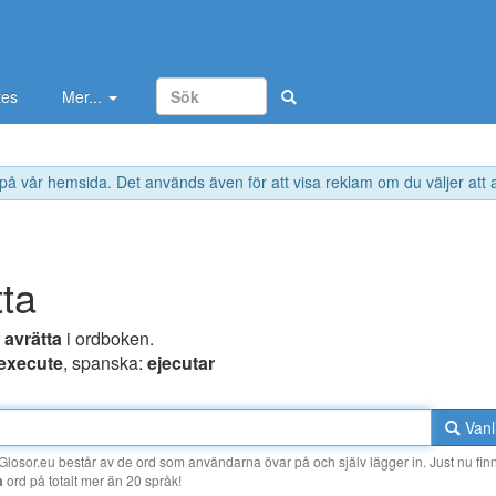
tes
Mer...
 på vår hemsida. Det används även för att visa reklam om du väljer att
tta
r
avrätta
i ordboken.
execute
, spanska:
ejecutar
Vanl
losor.eu består av de ord som användarna övar på och själv lägger in. Just nu finn
a
ord på totalt mer än 20 språk!