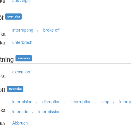
ska
aus Angst
öt
svenska
,
interrupting
broke off
ska
ska
unterbrach
tning
svenska
execution
ska
tt
svenska
,
,
,
,
intermision
disruption
interruption
stop
interu
ska
,
interlude
intermission
ska
Abbruch