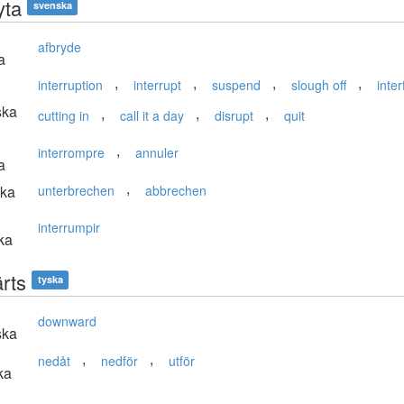
yta
svenska
afbryde
a
,
,
,
,
interruption
interrupt
suspend
slough off
inter
ska
,
,
,
cutting in
call it a day
disrupt
quit
,
interrompre
annuler
a
,
ska
unterbrechen
abbrechen
interrumpir
ka
rts
tyska
downward
ska
,
,
nedåt
nedför
utför
ka