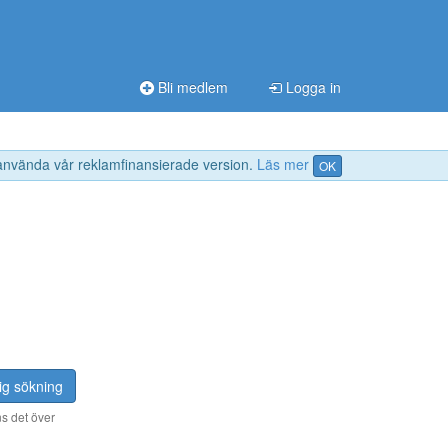
Bli medlem
Logga in
 använda vår reklamfinansierade version.
Läs mer
OK
ig sökning
s det över