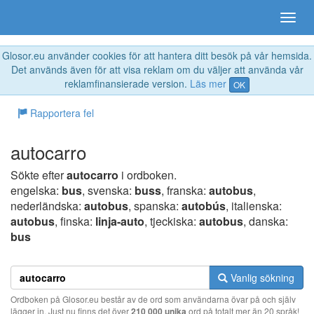
Glosor.eu använder cookies för att hantera ditt besök på vår hemsida.
Det används även för att visa reklam om du väljer att använda vår
reklamfinansierade version.
Läs mer
OK
Rapportera fel
autocarro
Sökte efter
autocarro
i ordboken.
engelska:
bus
, svenska:
buss
, franska:
autobus
,
nederländska:
autobus
, spanska:
autobús
, italienska:
autobus
, finska:
linja-auto
, tjeckiska:
autobus
, danska:
bus
Vanlig sökning
Ordboken på Glosor.eu består av de ord som användarna övar på och själv
lägger in. Just nu finns det över
210 000 unika
ord på totalt mer än 20 språk!