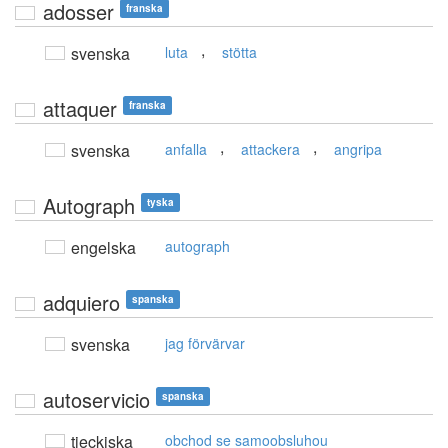
adosser
franska
,
svenska
luta
stötta
attaquer
franska
,
,
svenska
anfalla
attackera
angripa
Autograph
tyska
engelska
autograph
adquiero
spanska
svenska
jag förvärvar
autoservicio
spanska
tjeckiska
obchod se samoobsluhou