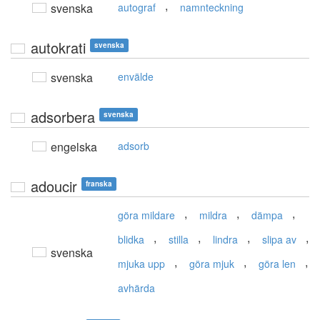
,
svenska
autograf
namnteckning
autokrati
svenska
svenska
envälde
adsorbera
svenska
engelska
adsorb
adoucir
franska
,
,
,
göra mildare
mildra
dämpa
,
,
,
,
blidka
stilla
lindra
slipa av
svenska
,
,
,
mjuka upp
göra mjuk
göra len
avhärda