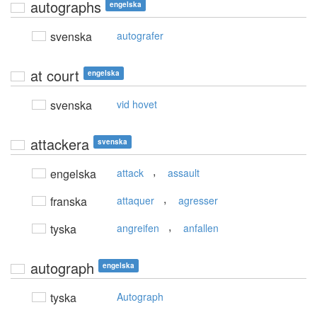
autographs
engelska
svenska
autografer
at court
engelska
svenska
vid hovet
attackera
svenska
,
engelska
attack
assault
,
franska
attaquer
agresser
,
tyska
angreifen
anfallen
autograph
engelska
tyska
Autograph