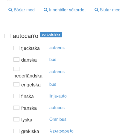
Börjar med
Innehåller sökordet
Slutar med
autocarro
portugisiska
tjeckiska
autobus
danska
bus
autobus
nederländska
engelska
bus
finska
linja-auto
franska
autobus
tyska
Omnibus
grekiska
λεωφoρείo