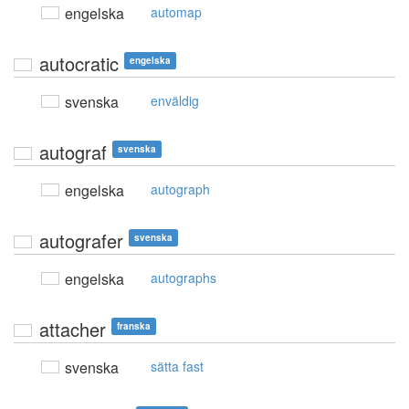
engelska
automap
autocratic
engelska
svenska
enväldig
autograf
svenska
engelska
autograph
autografer
svenska
engelska
autographs
attacher
franska
svenska
sätta fast