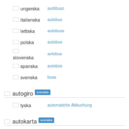
ungerska
autóbusz
italienska
autobus
lettiska
autobuss
polska
autobus
avtobus
slovenska
spanska
autobús
svenska
buss
autogiro
svenska
tyska
automatiche Abbuchung
autokarta
svenska