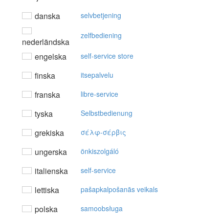
danska
selvbetjening
zelfbediening
nederländska
engelska
self-service store
finska
itsepalvelu
franska
libre-service
tyska
Selbstbedienung
grekiska
σέλφ-σέρβις
ungerska
önkiszolgáló
italienska
self-service
lettiska
pašapkalpošanās veikals
polska
samoobsługa