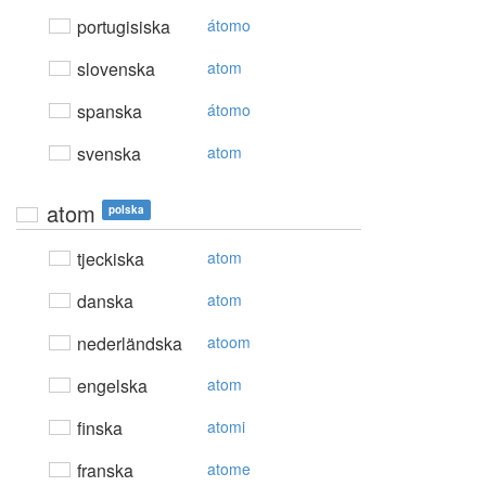
portugisiska
átomo
slovenska
atom
spanska
átomo
svenska
atom
atom
polska
tjeckiska
atom
danska
atom
nederländska
atoom
engelska
atom
finska
atomi
franska
atome