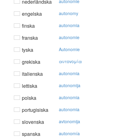
nederländska
autonomie
engelska
autonomy
finska
autonomia
franska
autonomie
tyska
Autonomie
grekiska
αυτovoμία
italienska
autonomia
lettiska
autonomija
polska
autonomia
portugisiska
autonomia
slovenska
avtonomija
spanska
autonomía