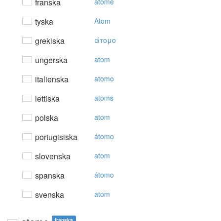
franska
atome
tyska
Atom
grekiska
άτoμo
ungerska
atom
italienska
atomo
lettiska
atoms
polska
atom
portugisiska
átomo
slovenska
atom
spanska
átomo
svenska
atom
franska