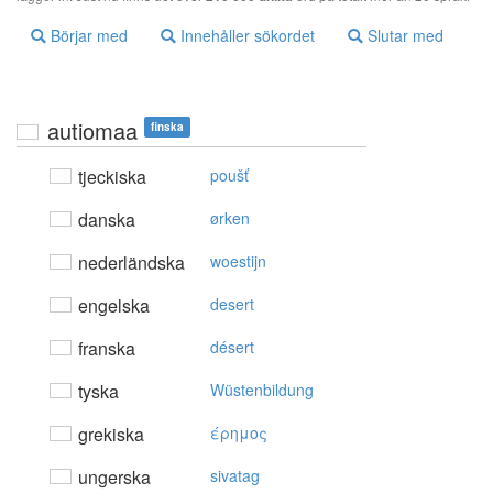
Börjar med
Innehåller sökordet
Slutar med
autiomaa
finska
tjeckiska
poušť
danska
ørken
nederländska
woestijn
engelska
desert
franska
désert
tyska
Wüstenbildung
grekiska
έρημoς
ungerska
sivatag