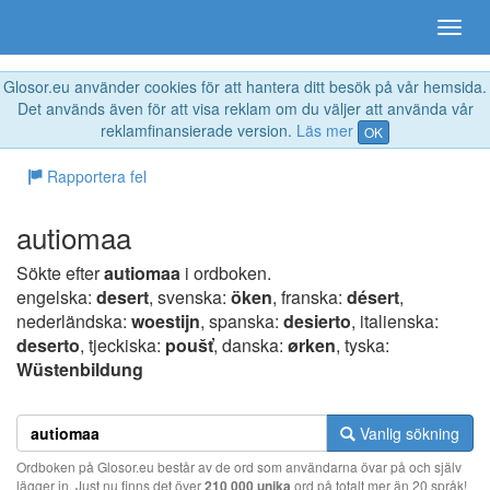
Glosor.eu använder cookies för att hantera ditt besök på vår hemsida.
Det används även för att visa reklam om du väljer att använda vår
reklamfinansierade version.
Läs mer
OK
Rapportera fel
autiomaa
Sökte efter
autiomaa
i ordboken.
engelska:
desert
, svenska:
öken
, franska:
désert
,
nederländska:
woestijn
, spanska:
desierto
, italienska:
deserto
, tjeckiska:
poušť
, danska:
ørken
, tyska:
Wüstenbildung
Vanlig sökning
Ordboken på Glosor.eu består av de ord som användarna övar på och själv
lägger in. Just nu finns det över
210 000 unika
ord på totalt mer än 20 språk!