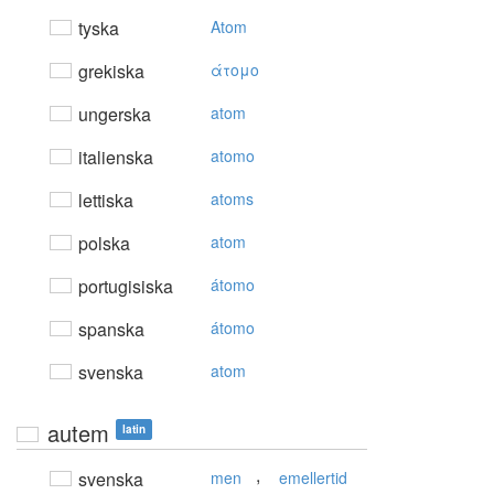
tyska
Atom
grekiska
άτoμo
ungerska
atom
italienska
atomo
lettiska
atoms
polska
atom
portugisiska
átomo
spanska
átomo
svenska
atom
autem
latin
,
svenska
men
emellertid