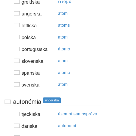
grekiska
άτoμo
ungerska
atom
lettiska
atoms
polska
atom
portugisiska
átomo
slovenska
atom
spanska
átomo
svenska
atom
autonómia
ungerska
tjeckiska
územní samospráva
danska
autonomi