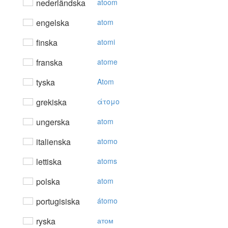
nederländska
atoom
engelska
atom
finska
atomi
franska
atome
tyska
Atom
grekiska
άτoμo
ungerska
atom
italienska
atomo
lettiska
atoms
polska
atom
portugisiska
átomo
ryska
атом