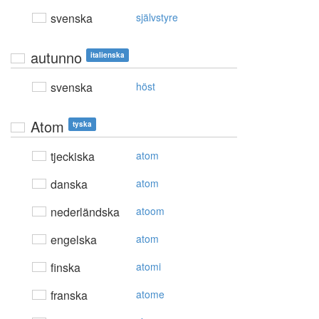
svenska
självstyre
autunno
italienska
svenska
höst
Atom
tyska
tjeckiska
atom
danska
atom
nederländska
atoom
engelska
atom
finska
atomi
franska
atome