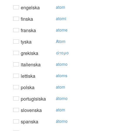
engelska
atom
finska
atomi
franska
atome
tyska
Atom
grekiska
άτoμo
italienska
atomo
lettiska
atoms
polska
atom
portugisiska
átomo
slovenska
atom
spanska
átomo