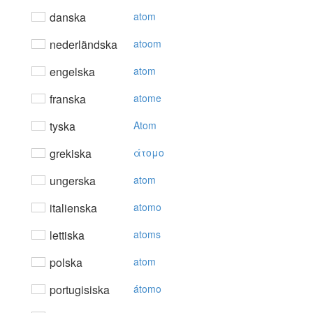
danska
atom
nederländska
atoom
engelska
atom
franska
atome
tyska
Atom
grekiska
άτoμo
ungerska
atom
italienska
atomo
lettiska
atoms
polska
atom
portugisiska
átomo