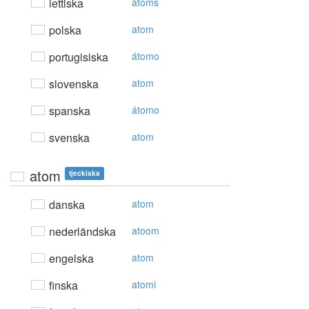
lettiska
atoms
polska
atom
portugisiska
átomo
slovenska
atom
spanska
átomo
svenska
atom
atom
tjeckiska
danska
atom
nederländska
atoom
engelska
atom
finska
atomi