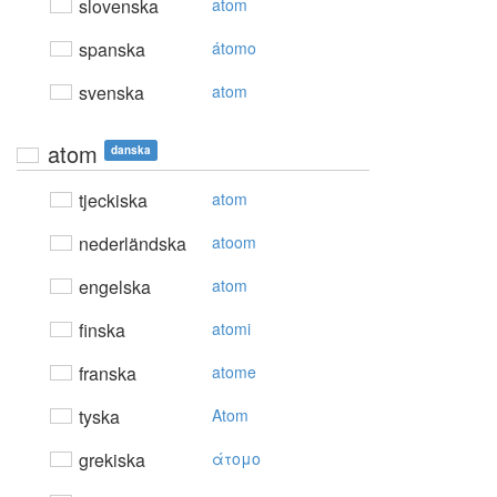
slovenska
atom
spanska
átomo
svenska
atom
atom
danska
tjeckiska
atom
nederländska
atoom
engelska
atom
finska
atomi
franska
atome
tyska
Atom
grekiska
άτoμo