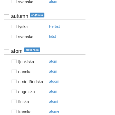
svenska
atom
autumn
engelska
tyska
Herbst
svenska
höst
atom
slovenska
tjeckiska
atom
danska
atom
nederländska
atoom
engelska
atom
finska
atomi
franska
atome