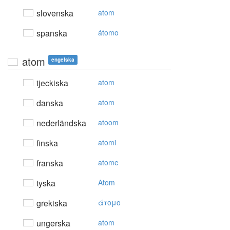
slovenska
atom
spanska
átomo
atom
engelska
tjeckiska
atom
danska
atom
nederländska
atoom
finska
atomi
franska
atome
tyska
Atom
grekiska
άτoμo
ungerska
atom