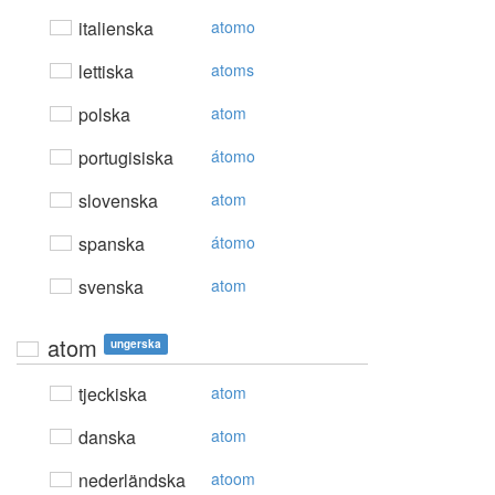
italienska
atomo
lettiska
atoms
polska
atom
portugisiska
átomo
slovenska
atom
spanska
átomo
svenska
atom
atom
ungerska
tjeckiska
atom
danska
atom
nederländska
atoom