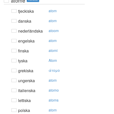
atome
tjeckiska
atom
danska
atom
nederländska
atoom
engelska
atom
finska
atomi
tyska
Atom
grekiska
άτoμo
ungerska
atom
italienska
atomo
lettiska
atoms
polska
atom