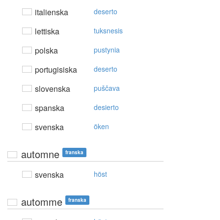
italienska
deserto
lettiska
tuksnesis
polska
pustynia
portugisiska
deserto
slovenska
puščava
spanska
desierto
svenska
öken
automne
franska
svenska
höst
automme
franska