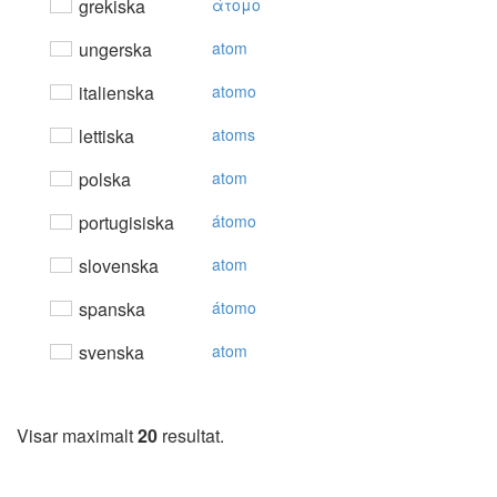
grekiska
άτoμo
ungerska
atom
italienska
atomo
lettiska
atoms
polska
atom
portugisiska
átomo
slovenska
atom
spanska
átomo
svenska
atom
Visar maximalt
20
resultat.