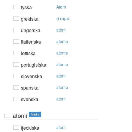
tyska
Atom
grekiska
άτoμo
ungerska
atom
italienska
atomo
lettiska
atoms
portugisiska
átomo
slovenska
atom
spanska
átomo
svenska
atom
atomi
finska
tjeckiska
atom