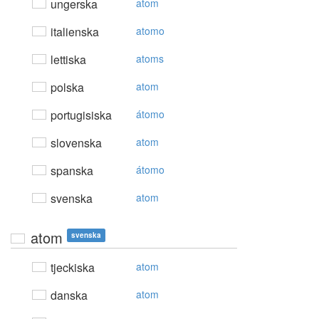
ungerska
atom
italienska
atomo
lettiska
atoms
polska
atom
portugisiska
átomo
slovenska
atom
spanska
átomo
svenska
atom
atom
svenska
tjeckiska
atom
danska
atom