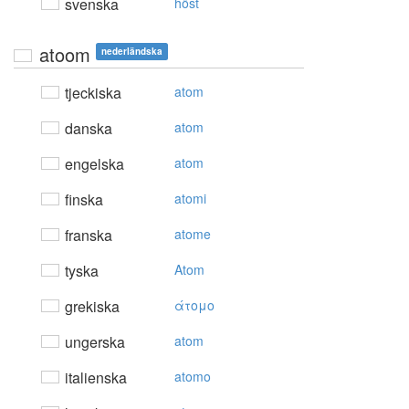
svenska
höst
atoom
nederländska
tjeckiska
atom
danska
atom
engelska
atom
finska
atomi
franska
atome
tyska
Atom
grekiska
άτoμo
ungerska
atom
italienska
atomo