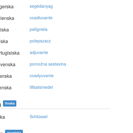
gerska
segédanyag
lienska
coadiuvante
tiska
palīgviela
lska
polepszacz
tugisiska
adjuvante
ovenska
pomožna sestavina
anska
coadyuvante
enska
tillsatsmedel
n
finska
ska
Schlüssel
engelska