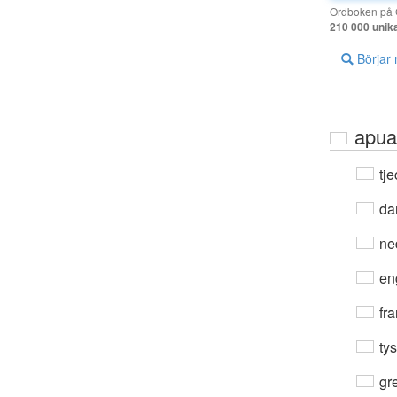
Ordboken på G
210 000 unik
Börjar
apua
tje
da
ne
en
fra
ty
gre