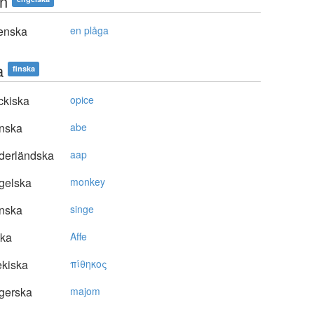
in
enska
en plåga
a
finska
ckiska
opice
nska
abe
derländska
aap
gelska
monkey
nska
singe
ska
Affe
kiska
πίθηκoς
gerska
majom