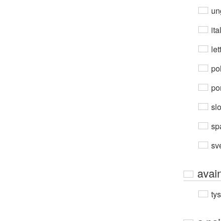
un
ita
let
po
por
sl
sp
sv
avai
ty