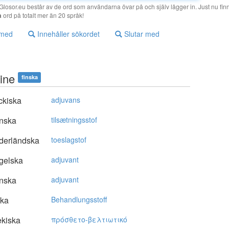
losor.eu består av de ord som användarna övar på och själv lägger in. Just nu finn
a
ord på totalt mer än 20 språk!
 med
Innehåller sökordet
Slutar med
ine
finska
ckiska
adjuvans
nska
tilsætningsstof
derländska
toeslagstof
gelska
adjuvant
nska
adjuvant
ska
Behandlungsstoff
kiska
πρόσθετo-βελτιωτικό