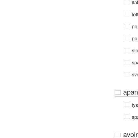
ita
let
po
por
sl
sp
sv
apan
ty
sp
avoi