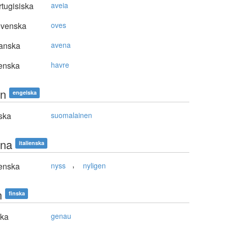
tugisiska
aveia
ovenska
oves
anska
avena
enska
havre
nn
engelska
ska
suomalainen
na
italienska
,
enska
nyss
nyligen
n
finska
ska
genau