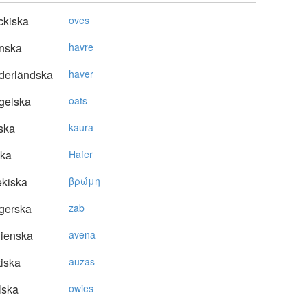
ckiska
oves
nska
havre
derländska
haver
gelska
oats
ska
kaura
ska
Hafer
kiska
βρώμη
gerska
zab
lienska
avena
tiska
auzas
lska
owies