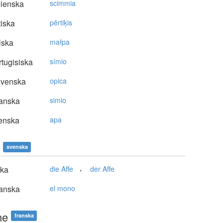
lienska
scimmia
tiska
pērtiķis
lska
małpa
tugisiska
símio
ovenska
opica
anska
simio
enska
apa
svenska
,
ska
die Affe
der Affe
anska
el mono
ne
franska