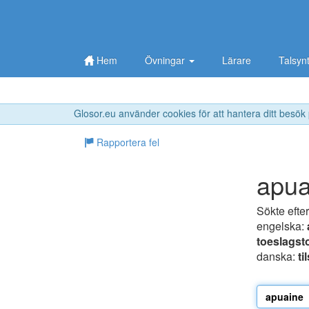
Hem
Övningar
Lärare
Talsyn
Glosor.eu använder cookies för att hantera ditt besök
Rapportera fel
apua
Sökte efte
engelska:
toeslagst
danska:
ti