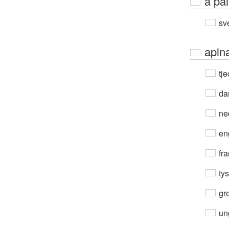
a pa
sv
apin
tje
da
ne
en
fra
ty
gre
un