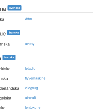
na
svenska
ska
Äffin
ue
franska
enska
aveny
n
franska
ckiska
letadlo
nska
flyvemaskine
derländska
vliegtuig
gelska
aircraft
ska
lentokone