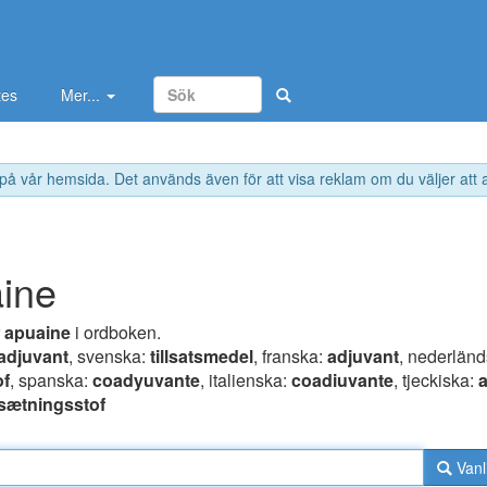
tes
Mer...
 på vår hemsida. Det används även för att visa reklam om du väljer att
ine
r
apuaine
i ordboken.
adjuvant
, svenska:
tillsatsmedel
, franska:
adjuvant
, nederländ
of
, spanska:
coadyuvante
, italienska:
coadiuvante
, tjeckiska:
lsætningsstof
Vanl