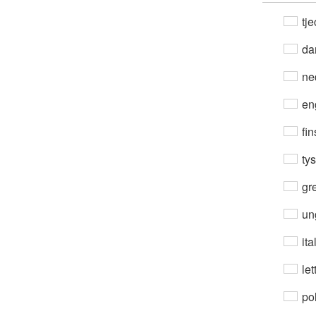
tje
da
ne
en
fin
ty
gre
un
ita
let
po