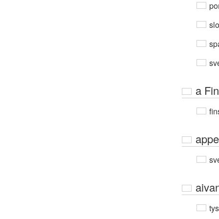
por
sl
sp
sv
a Fi
fin
appe
sv
aiva
ty