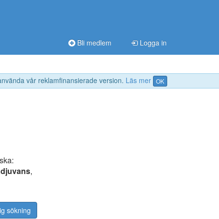
Bli medlem
Logga in
 använda vår reklamfinansierade version.
Läs mer
OK
ska:
adjuvans
,
ig sökning