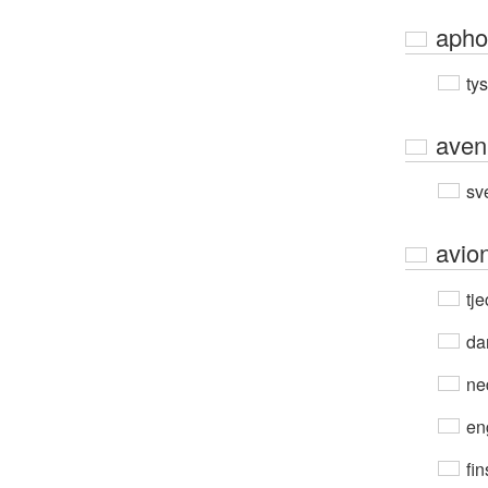
apho
ty
aven
sv
avio
tje
da
ne
en
fin