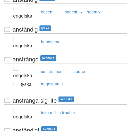
,
,
decent
modest
seemly
engelska
anständig
tyska
handsome
engelska
ansträngd
svenska
,
constrained
labored
engelska
tyska
angespannt
anstränga sig lite
svenska
take a little trouble
engelska
anständigt
svenska