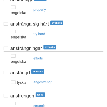
properly
engelska
anstränga sig hårt
svenska
try hard
engelska
ansträngningar
svenska
efforts
engelska
anstängd
svenska
tyska
angestrengt
anstrengen
tyska
struggle