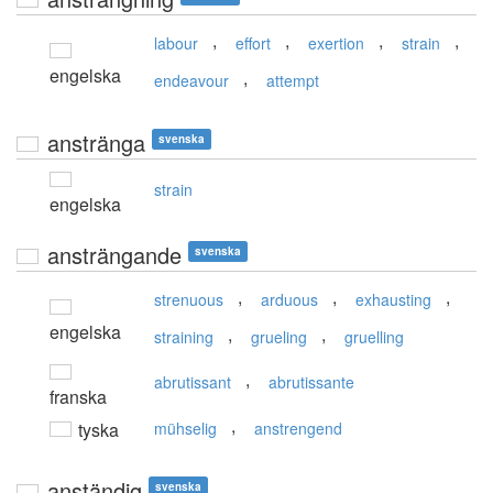
,
,
,
,
labour
effort
exertion
strain
engelska
,
endeavour
attempt
anstränga
svenska
strain
engelska
ansträngande
svenska
,
,
,
strenuous
arduous
exhausting
engelska
,
,
straining
grueling
gruelling
,
abrutissant
abrutissante
franska
,
tyska
mühselig
anstrengend
anständig
svenska