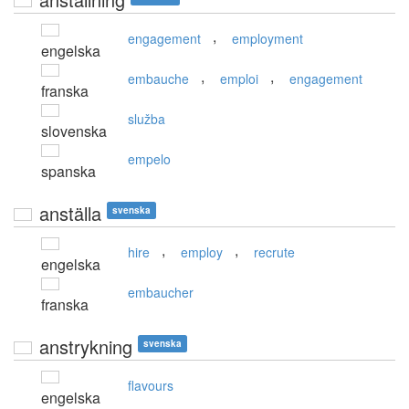
,
engagement
employment
engelska
,
,
embauche
emploi
engagement
franska
služba
slovenska
empelo
spanska
anställa
svenska
,
,
hire
employ
recrute
engelska
embaucher
franska
anstrykning
svenska
flavours
engelska