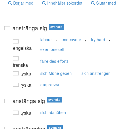
Börjar med
Innehåller sökordet
Slutar med
anstränga sig
svenska
,
,
,
labour
endeavour
try hard
engelska
exert oneself
faire des efforts
franska
,
tyska
sich Mühe geben
sich anstrengen
ryska
стараться
anstänga sig
svenska
tyska
sich abmühen
ansträngning
svenska