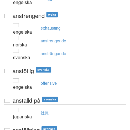
engelska
anstrengend
tyska
exhausting
engelska
anstrengende
norska
ansträngande
svenska
anstötlig
svenska
offensive
engelska
anställd på
svenska
社員
japanska
anställning
svenska