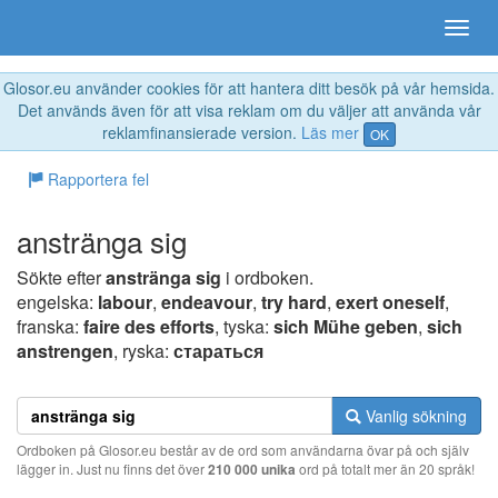
Glosor.eu använder cookies för att hantera ditt besök på vår hemsida.
Det används även för att visa reklam om du väljer att använda vår
reklamfinansierade version.
Läs mer
OK
Rapportera fel
anstränga sig
Sökte efter
anstränga sig
i ordboken.
engelska:
labour
,
endeavour
,
try hard
,
exert oneself
,
franska:
faire des efforts
, tyska:
sich Mühe geben
,
sich
anstrengen
, ryska:
стараться
Vanlig sökning
Ordboken på Glosor.eu består av de ord som användarna övar på och själv
lägger in. Just nu finns det över
210 000 unika
ord på totalt mer än 20 språk!