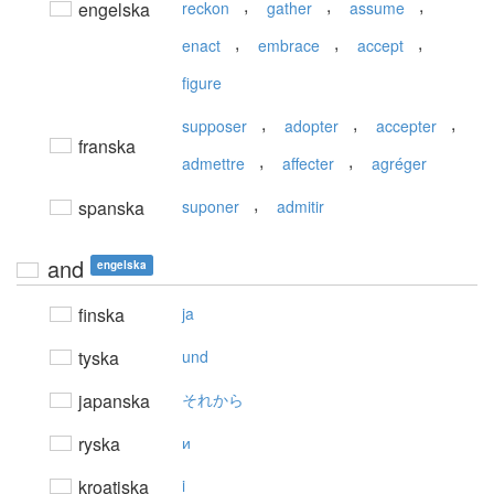
,
,
,
engelska
reckon
gather
assume
,
,
,
enact
embrace
accept
figure
,
,
,
supposer
adopter
accepter
franska
,
,
admettre
affecter
agréger
,
spanska
suponer
admitir
and
engelska
finska
ja
tyska
und
japanska
それから
ryska
и
kroatiska
i