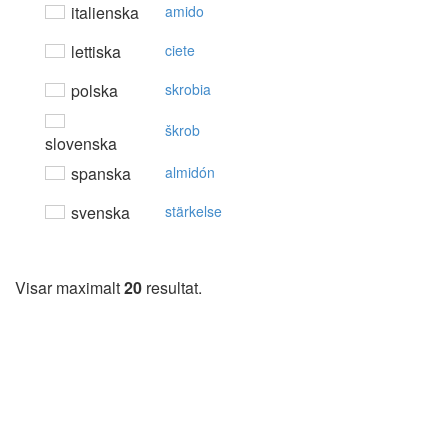
italienska
amido
lettiska
ciete
polska
skrobia
škrob
slovenska
spanska
almidón
svenska
stärkelse
Visar maximalt
20
resultat.