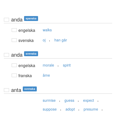
anda
spanska
engelska
walks
,
svenska
oj
han går
anda
svenska
,
engelska
morale
spirit
franska
âme
anta
svenska
,
,
,
surmise
guess
expect
,
,
,
suppose
adopt
presume