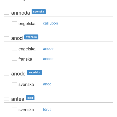
anmoda
svenska
engelska
call upon
anod
svenska
engelska
anode
franska
anode
anode
engelska
svenska
anod
antea
latin
svenska
förut