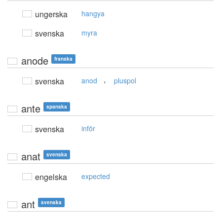
ungerska
hangya
svenska
myra
anode
franska
,
svenska
anod
pluspol
ante
spanska
svenska
inför
anat
svenska
engelska
expected
ant
svenska