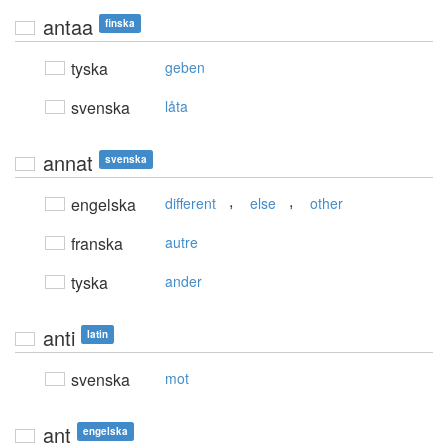
antaa
finska
tyska
geben
svenska
låta
annat
svenska
,
,
engelska
different
else
other
franska
autre
tyska
ander
anti
latin
svenska
mot
ant
engelska