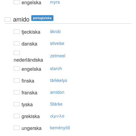
engelska
myra
amido
portugisiska
tjeckiska
škrob
danska
stivelse
zetmeel
nederländska
engelska
starch
finska
tärkkelys
franska
amidon
tyska
Stärke
grekiska
άμυλo
ungerska
keményítő