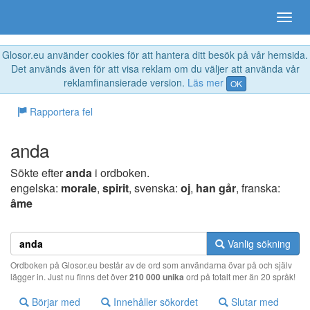
Glosor.eu använder cookies för att hantera ditt besök på vår hemsida.
Det används även för att visa reklam om du väljer att använda vår
reklamfinansierade version.
Läs mer
OK
Rapportera fel
anda
Sökte efter
anda
i ordboken.
engelska:
morale
,
spirit
, svenska:
oj
,
han går
, franska:
âme
Vanlig sökning
Ordboken på Glosor.eu består av de ord som användarna övar på och själv
lägger in. Just nu finns det över
210 000 unika
ord på totalt mer än 20 språk!
Börjar med
Innehåller sökordet
Slutar med