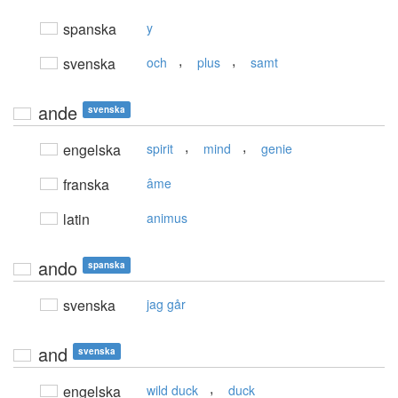
spanska
y
,
,
svenska
och
plus
samt
ande
svenska
,
,
engelska
spirit
mind
genie
franska
âme
latin
animus
ando
spanska
svenska
jag går
and
svenska
,
engelska
wild duck
duck