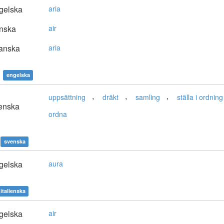
gelska
aria
nska
air
anska
aria
engelska
,
,
,
uppsättning
dräkt
samling
ställa i ordning
enska
ordna
svenska
gelska
aura
italienska
gelska
air