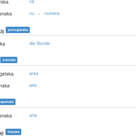
rska
nå
,
enska
nu
numera
ra
portugisiska
ska
die Stunde
svenska
gelska
area
nska
aire
spanska
enska
aria
ie
franska