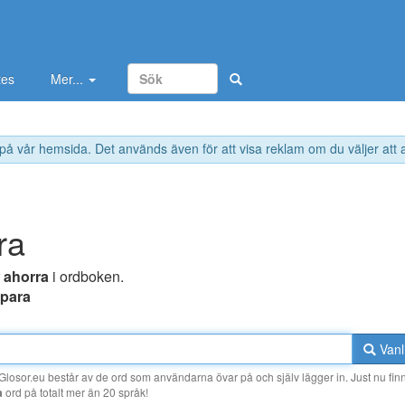
tes
Mer...
 på vår hemsida. Det används även för att visa reklam om du väljer att
ra
r
ahorra
i ordboken.
para
Vanl
losor.eu består av de ord som användarna övar på och själv lägger in. Just nu finn
a
ord på totalt mer än 20 språk!