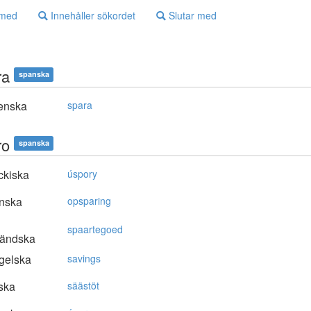
 med
Innehåller sökordet
Slutar med
ra
spanska
enska
spara
ro
spanska
ckiska
úspory
nska
opsparing
spaartegoed
ländska
gelska
savings
ska
säästöt