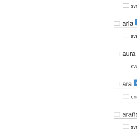
sv
aria
sv
aura
sv
ara
en
arañ
sv