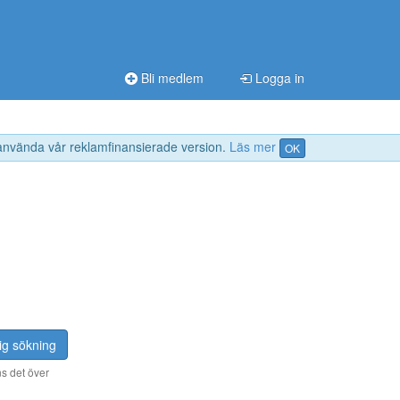
Bli medlem
Logga in
 använda vår reklamfinansierade version.
Läs mer
OK
ig sökning
s det över