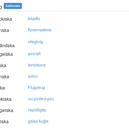
o
italienska
ckiska
letadlo
nska
flyvemaskine
vliegtuig
ländska
gelska
aircraft
ska
lentokone
nska
avion
ska
Flugzeug
kiska
αερoσκάφoς
gerska
repülőgép
tiska
gaisa kuģis