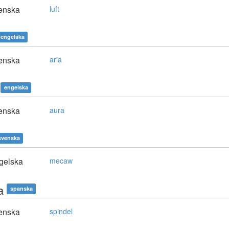
enska
luft
engelska
enska
aria
engelska
enska
aura
svenska
gelska
mecaw
a
spanska
enska
spindel