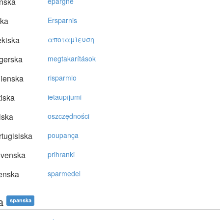
nska
épargne
ska
Ersparnis
kiska
απoταμίευση
gerska
megtakarítások
lienska
risparmio
tiska
ietaupījumi
lska
oszczędności
tugisiska
poupança
ovenska
prihranki
enska
sparmedel
a
spanska