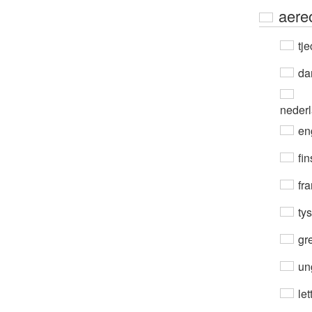
aere
tje
da
neder
en
fin
fra
ty
gre
un
let