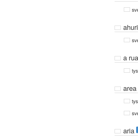
sv
ahuri
sv
a ru
ty
area
ty
sv
aria