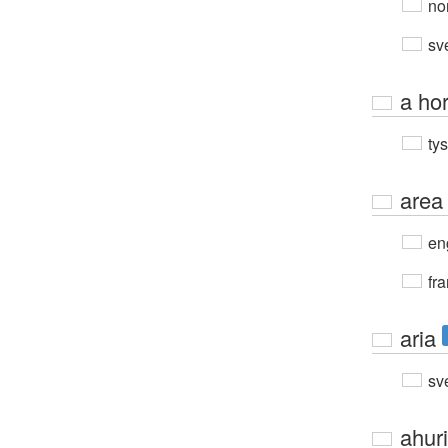
no
sv
a ho
ty
area
en
fra
aria
sv
ahur