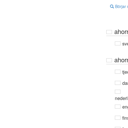
Börjar
ahor
sv
ahor
tje
da
neder
en
fin