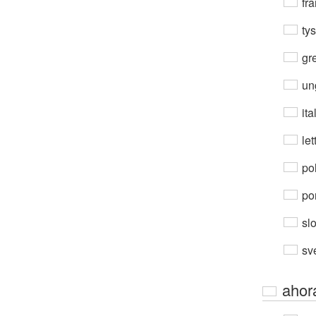
fra
ty
gre
un
ita
let
po
por
sl
sv
ahor