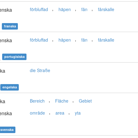
,
,
,
enska
förbluffad
häpen
fån
fårskalle
franska
,
,
,
enska
förbluffad
häpen
fån
fårskalle
a
portugisiska
ska
die Straße
engelska
,
,
ska
Bereich
Fläche
Gebiet
,
,
enska
område
area
yta
svenska