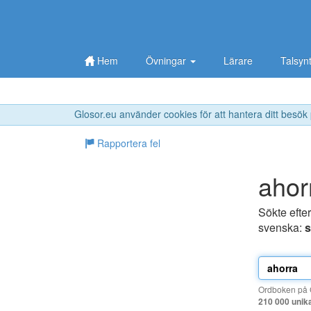
Hem
Övningar
Lärare
Talsyn
Glosor.eu använder cookies för att hantera ditt besök
Rapportera fel
ahor
Sökte efte
svenska:
s
Ordboken på G
210 000 unik