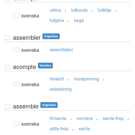
,
,
,
utföra
fullborda
fullfölja
svenska
,
fullgöra
begå
assembler
engelska
svenska
assemblator
acompte
franska
,
,
förskott
handpenning
svenska
avbetalning
assemble
engelska
,
,
,
församla
montera
samla ihop
svenska
,
sätta ihop
samla