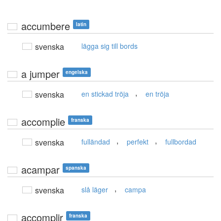
accumbere
latin
svenska
lägga sig till bords
a jumper
engelska
,
svenska
en stickad tröja
en tröja
accomplie
franska
,
,
svenska
fulländad
perfekt
fullbordad
acampar
spanska
,
svenska
slå läger
campa
accomplir
franska