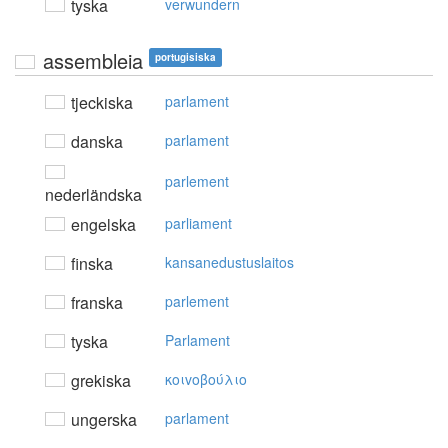
tyska
verwundern
assembleia
portugisiska
tjeckiska
parlament
danska
parlament
parlement
nederländska
engelska
parliament
finska
kansanedustuslaitos
franska
parlement
tyska
Parlament
grekiska
κoιvoβoύλιo
ungerska
parlament