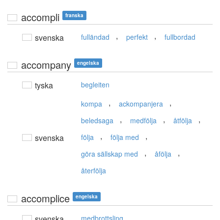
accompli
franska
,
,
svenska
fulländad
perfekt
fullbordad
accompany
engelska
tyska
begleiten
,
,
kompa
ackompanjera
,
,
,
beledsaga
medfölja
åtfölja
,
,
svenska
följa
följa med
,
,
göra sällskap med
åfölja
återfölja
accomplice
engelska
svenska
medbrottsling