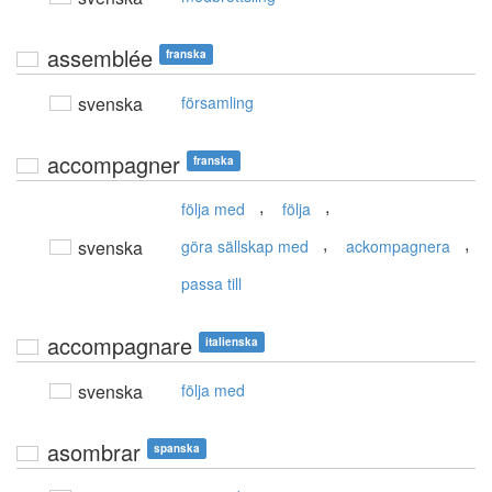
assemblée
franska
svenska
församling
accompagner
franska
,
,
följa med
följa
,
,
svenska
göra sällskap med
ackompagnera
passa till
accompagnare
italienska
svenska
följa med
asombrar
spanska