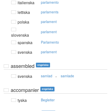
italienska
parlamento
lettiska
parlaments
polska
parlament
parlament
slovenska
spanska
Parlamento
svenska
parlament
assembled
engelska
,
svenska
samlad
samlade
accompanier
engelska
tyska
Begleiter