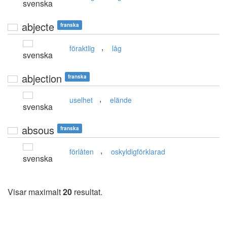
svenska
abjecte
franska
,
föraktlig
låg
svenska
abjection
franska
,
uselhet
elände
svenska
absous
franska
,
förlåten
oskyldigförklarad
svenska
Visar maximalt
20
resultat.