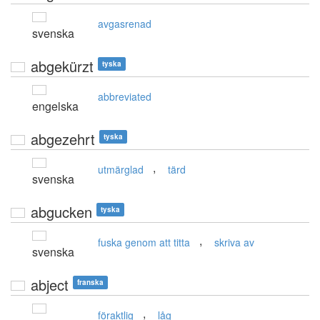
avgasrenad
svenska
abgekürzt
tyska
abbreviated
engelska
abgezehrt
tyska
,
utmärglad
tärd
svenska
abgucken
tyska
,
fuska genom att titta
skriva av
svenska
abject
franska
,
föraktlig
låg