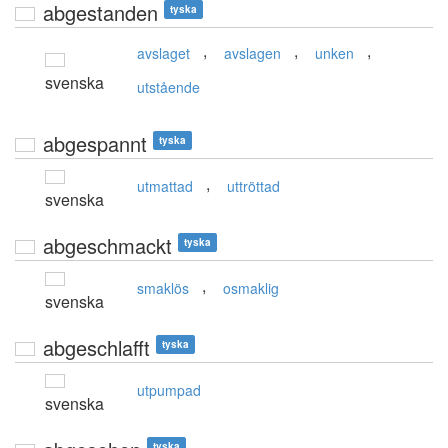
abgestanden
tyska
,
,
,
avslaget
avslagen
unken
svenska
utstående
abgespannt
tyska
,
utmattad
uttröttad
svenska
abgeschmackt
tyska
,
smaklös
osmaklig
svenska
abgeschlafft
tyska
utpumpad
svenska
tyska