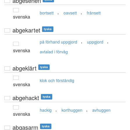
abgesehen
,
,
bortsett
oavsett
frånsett
svenska
abgekartet
tyska
,
,
på förhand uppgjord
uppgjord
svenska
avtalad i förväg
abgeklärt
tyska
klok och förståndig
svenska
abgehackt
tyska
,
,
hackig
korthuggen
avhuggen
svenska
abgasarm
tyska