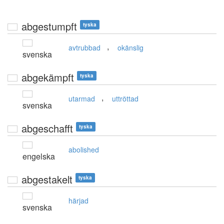
abgestumpft
tyska
,
avtrubbad
okänslig
svenska
abgekämpft
tyska
,
utarmad
uttröttad
svenska
abgeschafft
tyska
abolished
engelska
abgestakelt
tyska
härjad
svenska