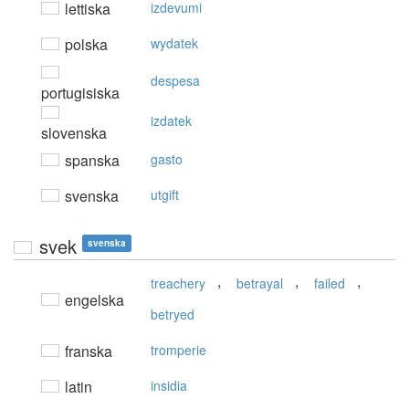
lettiska
izdevumi
polska
wydatek
despesa
portugisiska
izdatek
slovenska
spanska
gasto
svenska
utgift
svek
svenska
,
,
,
treachery
betrayal
failed
engelska
betryed
franska
tromperie
latin
insidia