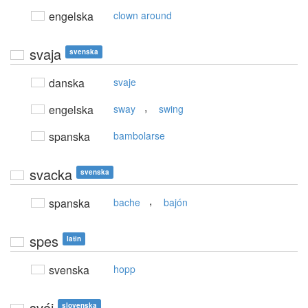
engelska
clown around
svaja
svenska
danska
svaje
,
engelska
sway
swing
spanska
bambolarse
svacka
svenska
,
spanska
bache
bajón
spes
latin
svenska
hopp
svój
slovenska