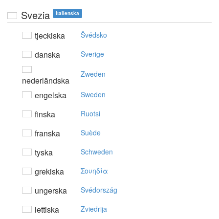
Svezia
italienska
tjeckiska
Švédsko
danska
Sverige
Zweden
nederländska
engelska
Sweden
finska
Ruotsi
franska
Suède
tyska
Schweden
grekiska
Σoυηδία
ungerska
Svédország
lettiska
Zviedrija