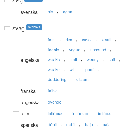
,
svenska
sin
egen
svag
svenska
,
,
,
,
faint
dim
weak
small
,
,
,
feeble
vague
unsound
,
,
,
,
engelska
weakly
frail
weedy
soft
,
,
,
weake
wilt
poor
,
doddering
distant
franska
faible
ungerska
gyenge
,
,
latin
infirmus
infirmum
infirma
,
,
,
spanska
débil
debil
bajo
baja