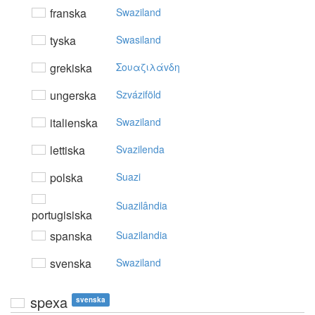
franska
Swaziland
tyska
Swasiland
grekiska
Σoυαζιλάvδη
ungerska
Szváziföld
italienska
Swaziland
lettiska
Svazilenda
polska
Suazi
Suazilândia
portugisiska
spanska
Suazilandia
svenska
Swaziland
spexa
svenska