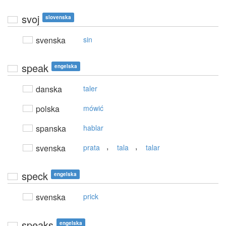
svoj
slovenska
svenska
sin
speak
engelska
danska
taler
polska
mówić
spanska
hablar
,
,
svenska
prata
tala
talar
speck
engelska
svenska
prick
speaks
engelska