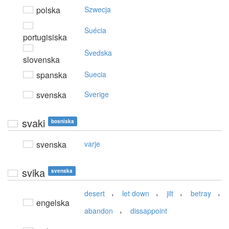
polska
Szwecja
Suécia
portugisiska
Švedska
slovenska
spanska
Suecia
svenska
Sverige
svaki
bosniska
svenska
varje
svika
svenska
,
,
,
,
desert
let down
jilt
betray
engelska
,
abandon
dissappoint