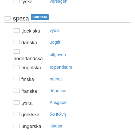
tyska
versagen
spesa
italienska
tjeckiska
výdaj
danska
udgift
uitgaven
nederländska
engelska
expenditure
finska
menot
franska
dépense
tyska
Ausgabe
grekiska
δαπάvη
ungerska
kiadás