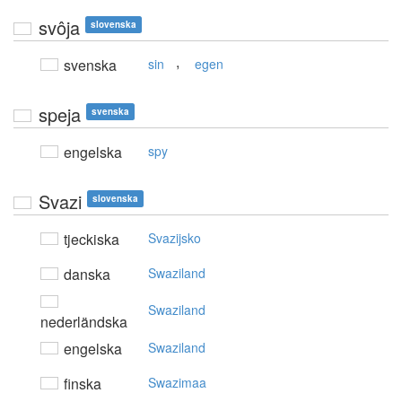
svôja
slovenska
,
svenska
sin
egen
speja
svenska
engelska
spy
Svazi
slovenska
tjeckiska
Svazijsko
danska
Swaziland
Swaziland
nederländska
engelska
Swaziland
finska
Swazimaa