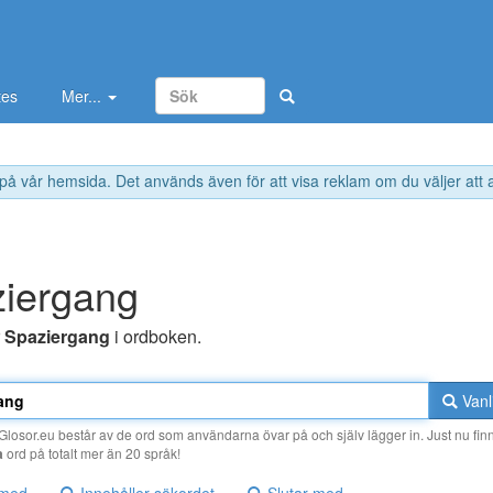
tes
Mer...
 på vår hemsida. Det används även för att visa reklam om du väljer att
iergang
r
Spaziergang
i ordboken.
Vanl
losor.eu består av de ord som användarna övar på och själv lägger in. Just nu finn
a
ord på totalt mer än 20 språk!