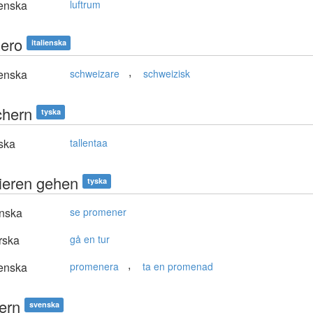
enska
luftrum
zero
italienska
,
enska
schweizare
schweizisk
chern
tyska
ska
tallentaa
ieren gehen
tyska
nska
se promener
rska
gå en tur
,
enska
promenera
ta en promenad
ern
svenska