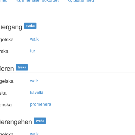
 med
Innehåller sökordet
Slutar med
iergang
tyska
gelska
walk
rska
tur
ieren
tyska
gelska
walk
ska
kävellä
enska
promenera
ierengehen
tyska
gelska
walk