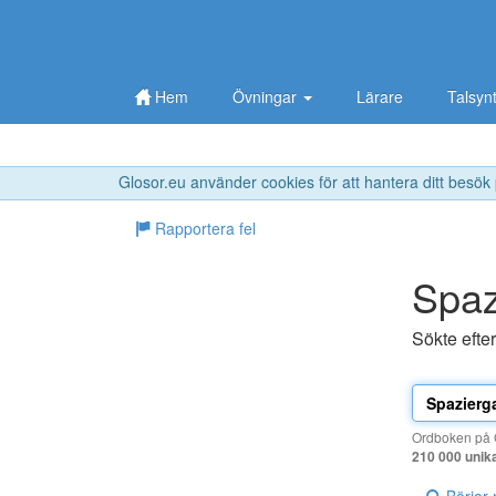
Hem
Övningar
Lärare
Talsyn
Glosor.eu använder cookies för att hantera ditt besök
Rapportera fel
Spaz
Sökte efte
Ordboken på G
210 000 unik