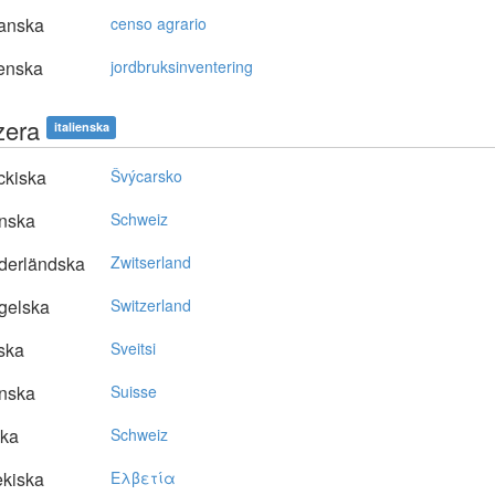
anska
censo agrario
enska
jordbruksinventering
zera
italienska
ckiska
Švýcarsko
nska
Schweiz
derländska
Zwitserland
gelska
Switzerland
ska
Sveitsi
nska
Suisse
ska
Schweiz
kiska
Eλβετία