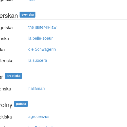
erskan
svenska
gelska
the sister-in-law
nska
la belle-soeur
ska
die Schwägerin
lienska
la suocera
er
kroatiska
enska
hallåman
rolny
polska
ckiska
agrocenzus