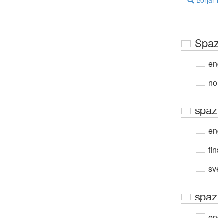
Börjar
Spaz
en
no
spaz
en
fin
sv
spaz
en