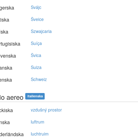
gerska
Svájc
tiska
Šveice
lska
Szwajcaria
tugisiska
Suíça
ovenska
Švica
anska
Suiza
enska
Schweiz
io aereo
italienska
ckiska
vzdušný prostor
nska
luftrum
derländska
luchtruim