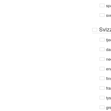
sp
sv
Sviz
tje
da
ne
en
fin
fra
ty
gre