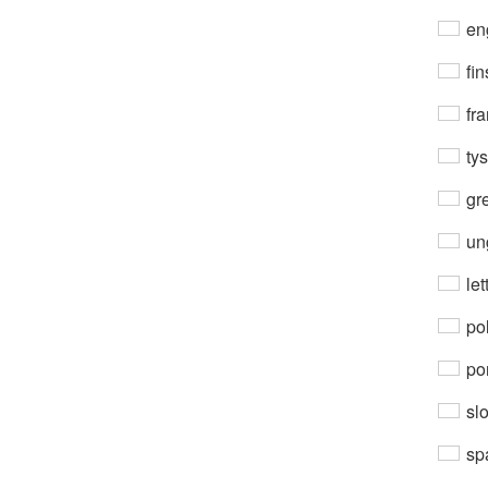
en
fin
fra
ty
gre
un
let
po
por
sl
sp