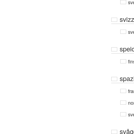
sv
sviz
sv
spei
fin
spaz
fra
no
sv
svåg