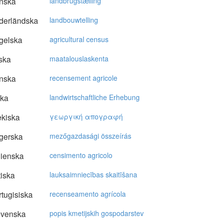
nska
landbrugstælling
derländska
landbouwtelling
gelska
agricultural census
ska
maatalouslaskenta
nska
recensement agricole
ska
landwirtschaftliche Erhebung
kiska
γεωργική απoγραφή
gerska
mezőgazdasági összeírás
lienska
censimento agricolo
tiska
lauksaimniecības skaitīšana
tugisiska
recenseamento agrícola
ovenska
popis kmetijskih gospodarstev