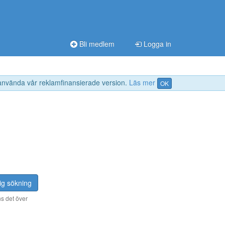
Bli medlem
Logga in
 använda vår reklamfinansierade version.
Läs mer
OK
ig sökning
s det över