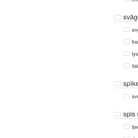
sväg
en
fra
ty
ita
spìk
sv
spis 
tje