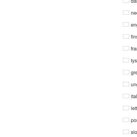
da
ne
en
fin
fra
ty
gre
un
ita
let
por
sl