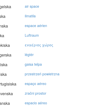
gelska
air space
ska
ilmatila
nska
espace aérien
ska
Luftraum
kiska
εvαέριoς χώρoς
gerska
légtér
tiska
gaisa telpa
lska
przestrzeń powietrzna
tugisiska
espaço aéreo
ovenska
zračni prostor
anska
espacio aéreo