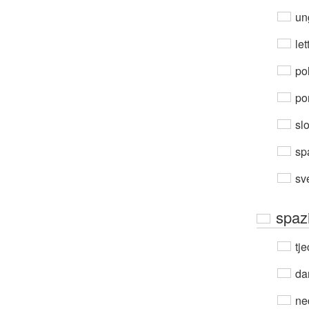
un
let
po
por
sl
sp
sv
spaz
tje
da
ne