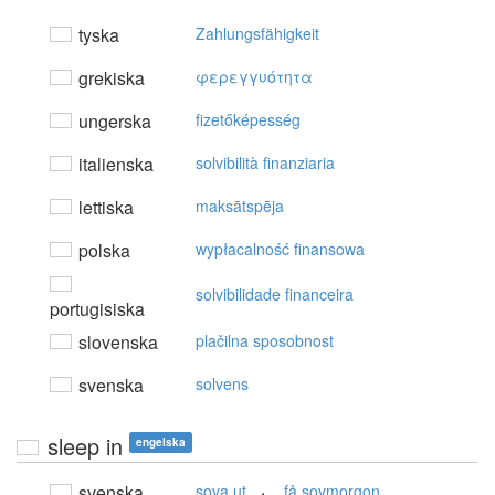
tyska
Zahlungsfähigkeit
grekiska
φερεγγυότητα
ungerska
fizetőképesség
italienska
solvibilità finanziaria
lettiska
maksātspēja
polska
wypłacalność finansowa
solvibilidade financeira
portugisiska
slovenska
plačilna sposobnost
svenska
solvens
sleep in
engelska
,
svenska
sova ut
få sovmorgon