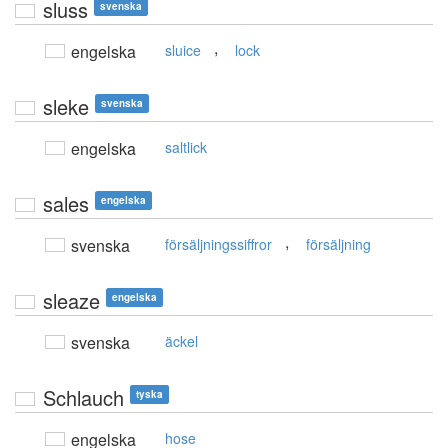
sluss
svenska
,
engelska
sluice
lock
sleke
svenska
engelska
saltlick
sales
engelska
,
svenska
försäljningssiffror
försäljning
sleaze
engelska
svenska
äckel
Schlauch
tyska
engelska
hose