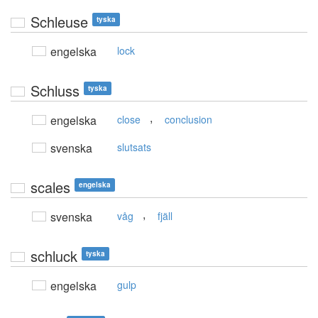
Schleuse
tyska
engelska
lock
Schluss
tyska
,
engelska
close
conclusion
svenska
slutsats
scales
engelska
,
svenska
våg
fjäll
schluck
tyska
engelska
gulp