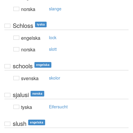
norska
slange
Schloss
tyska
engelska
lock
norska
slott
schools
engelska
svenska
skolor
sjalusi
norska
tyska
Eifersucht
slush
engelska