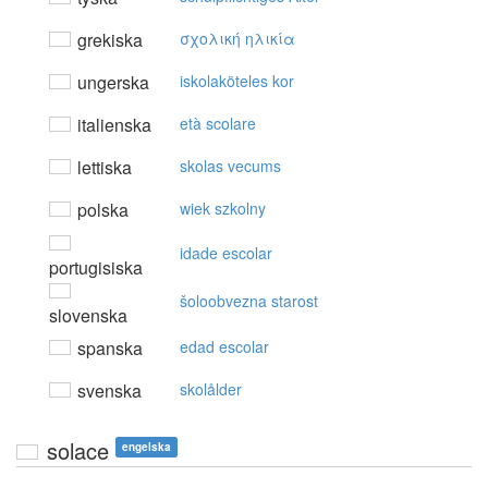
grekiska
σχoλική ηλικία
ungerska
iskolaköteles kor
italienska
età scolare
lettiska
skolas vecums
polska
wiek szkolny
idade escolar
portugisiska
šoloobvezna starost
slovenska
spanska
edad escolar
svenska
skolålder
solace
engelska