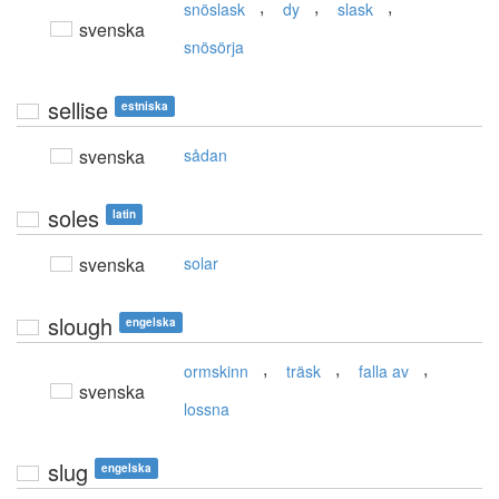
,
,
,
snöslask
dy
slask
svenska
snösörja
sellise
estniska
svenska
sådan
soles
latin
svenska
solar
slough
engelska
,
,
,
ormskinn
träsk
falla av
svenska
lossna
slug
engelska