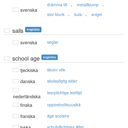
,
,
drämma till
metallklump
svenska
,
,
stor klunk
kula
snigel
sails
engelska
svenska
seglar
school age
engelska
tjeckiska
školní věk
danska
skolepligtig alder
leerplichtige leeftijd
nederländska
finska
oppivelvollisuusikä
franska
âge scolaire
tyska
schulpflichtiges Alter