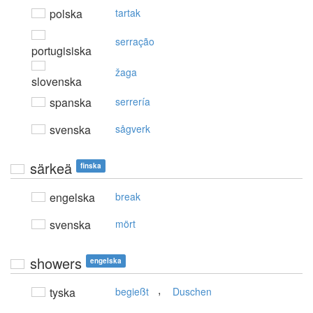
polska
tartak
serração
portugisiska
žaga
slovenska
spanska
serrería
svenska
sågverk
särkeä
finska
engelska
break
svenska
mört
showers
engelska
,
tyska
begießt
Duschen