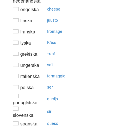
nederländska
engelska
cheese
finska
juusto
franska
fromage
tyska
Käse
grekiska
τυρί
ungerska
sajt
italienska
formaggio
polska
ser
queijo
portugisiska
sir
slovenska
spanska
queso