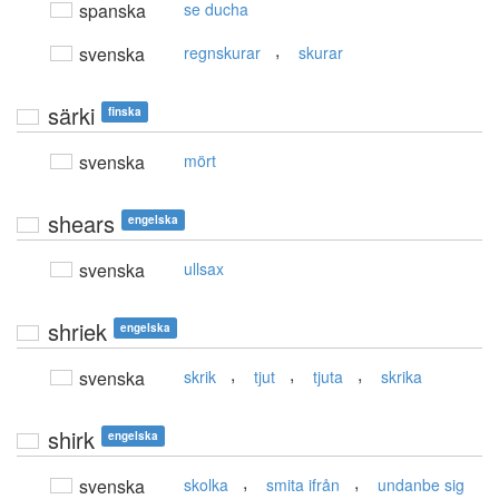
spanska
se ducha
,
svenska
regnskurar
skurar
särki
finska
svenska
mört
shears
engelska
svenska
ullsax
shriek
engelska
,
,
,
svenska
skrik
tjut
tjuta
skrika
shirk
engelska
,
,
svenska
skolka
smita ifrån
undanbe sig