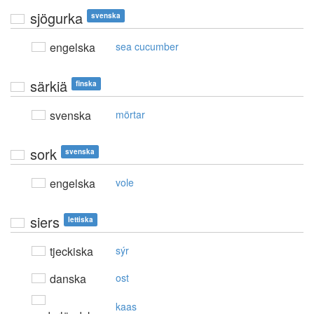
sjögurka
svenska
engelska
sea cucumber
särkiä
finska
svenska
mörtar
sork
svenska
engelska
vole
siers
lettiska
tjeckiska
sýr
danska
ost
kaas