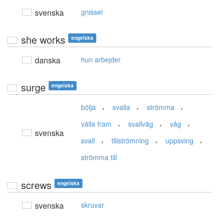
svenska
gnissel
she works
engelska
danska
hun arbejder
surge
engelska
,
,
,
bölja
svalla
strömma
,
,
,
välla fram
svallvåg
våg
svenska
,
,
,
svall
tillströmning
uppsving
strömma till
screws
engelska
svenska
skruvar