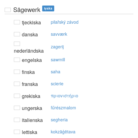
Sägewerk
tyska
tjeckiska
pilařský závod
danska
savværk
zagerij
nederländska
engelska
sawmill
finska
saha
franska
scierie
grekiska
πριovιστήριo
ungerska
fűrészmalom
italienska
segheria
lettiska
kokzāģētava