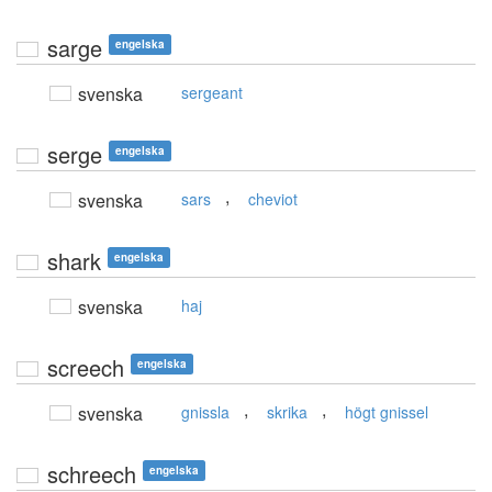
sarge
engelska
svenska
sergeant
serge
engelska
,
svenska
sars
cheviot
shark
engelska
svenska
haj
screech
engelska
,
,
svenska
gnissla
skrika
högt gnissel
schreech
engelska