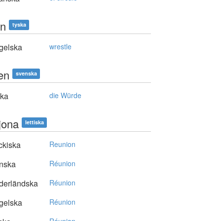
en
tyska
gelska
wrestle
en
svenska
ska
die Würde
jona
lettiska
ckiska
Reunion
nska
Réunion
derländska
Réunion
gelska
Réunion