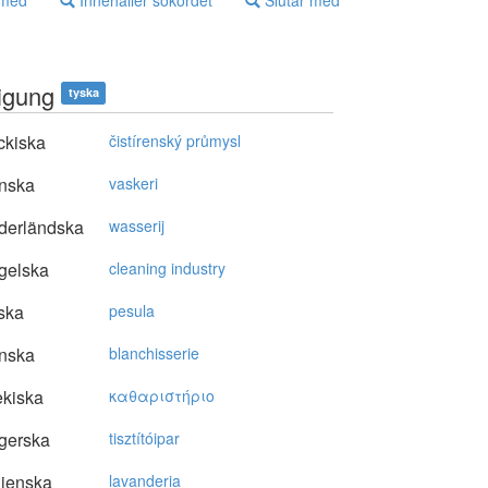
 med
Innehåller sökordet
Slutar med
igung
tyska
ckiska
čistírenský průmysl
nska
vaskeri
derländska
wasserij
gelska
cleaning industry
ska
pesula
nska
blanchisserie
kiska
καθαριστήριo
gerska
tisztítóipar
lienska
lavanderia