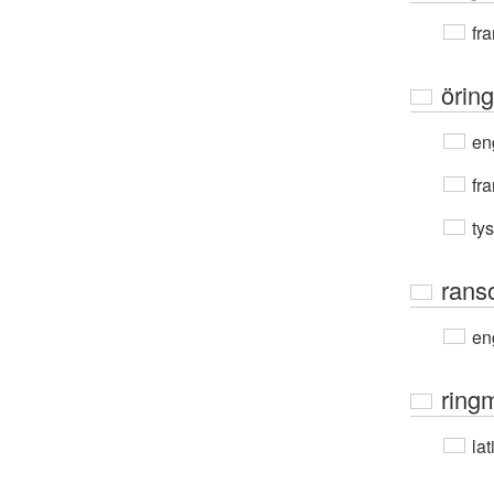
fra
örin
en
fra
ty
rans
en
ring
lat