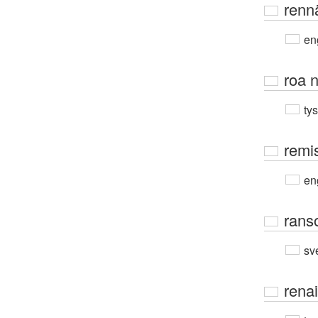
renn
en
roa 
ty
remi
en
rans
sv
rena