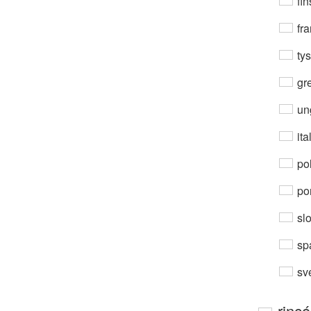
fin
fra
ty
gre
un
ita
po
por
sl
sp
sv
rinc