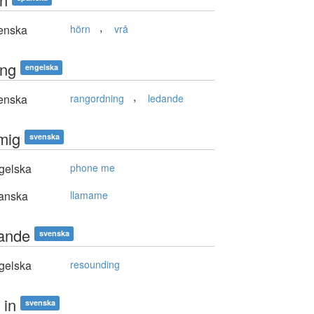
,
enska
hörn
vrå
ing
engelska
,
enska
rangordning
ledande
 mig
svenska
gelska
phone me
anska
llamame
ande
svenska
gelska
resounding
 in
svenska