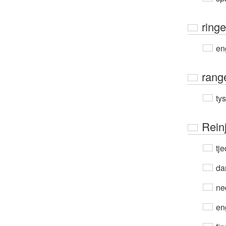
ring
en
rang
ty
Rein
tje
da
ne
en