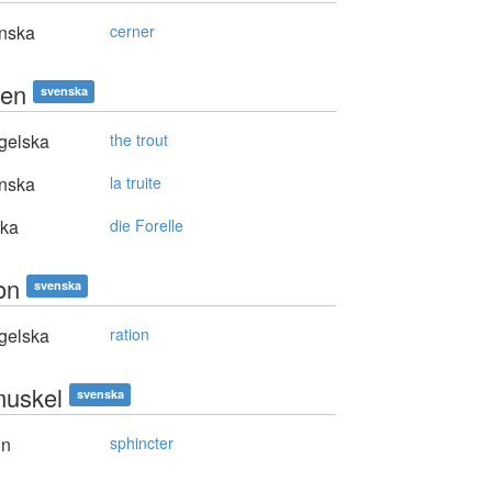
nska
cerner
gen
svenska
gelska
the trout
nska
la truite
ska
die Forelle
on
svenska
gelska
ration
muskel
svenska
in
sphincter