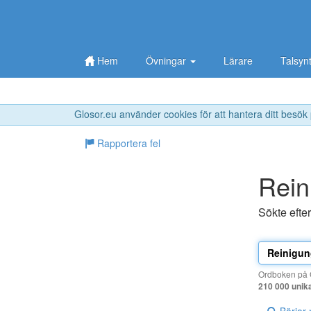
Hem
Övningar
Lärare
Talsyn
Glosor.eu använder cookies för att hantera ditt besök
Rapportera fel
Rein
Sökte efte
Ordboken på G
210 000 unik