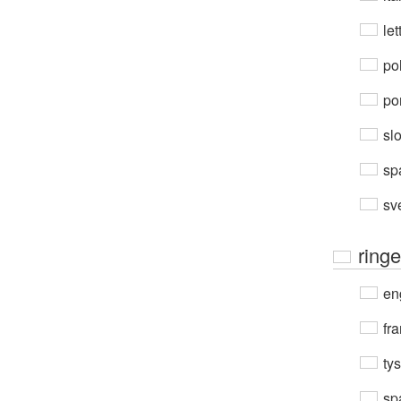
let
po
por
sl
sp
sv
ring
en
fra
ty
sp