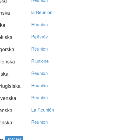
ska
Réunion
nska
la Réunion
ska
Réunion
kiska
Pεϋvιόv
gerska
Réunion
lienska
Riunione
lska
Reunion
tugisiska
Reunião
ovenska
Reunion
anska
La Reunión
enska
Réunion
ón
spanska