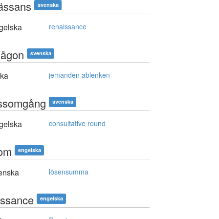
ässans
svenska
gelska
renaissance
någon
svenska
ska
jemanden ablenken
ssomgång
svenska
gelska
consultative round
om
engelska
enska
lösensumma
issance
engelska