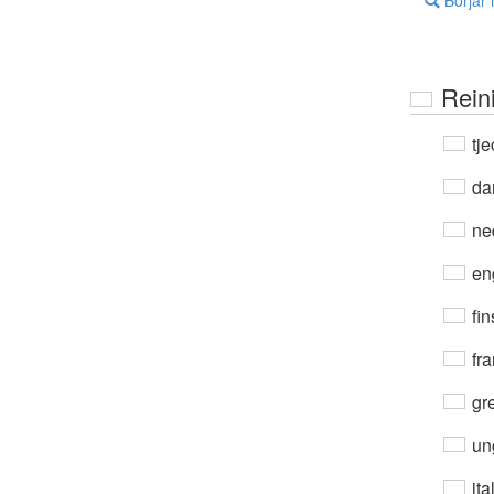
Börjar
Rein
tje
da
ne
en
fin
fra
gre
un
ita