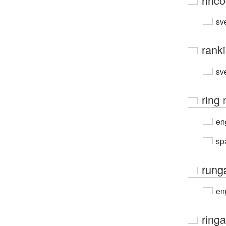
sv
rank
sv
ring
en
sp
rung
en
ringa