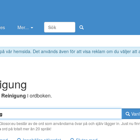
tes
Mer...
 på vår hemsida. Det används även för att visa reklam om du väljer att
igung
r
Reinigung
i ordboken.
Vanl
losor.eu består av de ord som användarna övar på och själv lägger in. Just nu finn
a
ord på totalt mer än 20 språk!