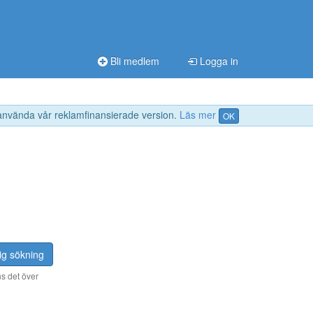
Bli medlem
Logga in
 använda vår reklamfinansierade version.
Läs mer
OK
ig sökning
s det över