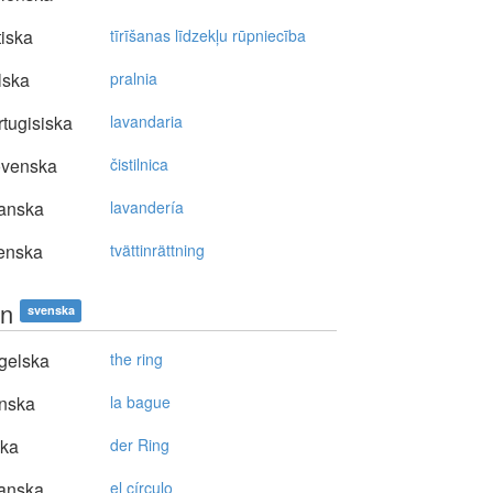
tiska
tīrīšanas līdzekļu rūpniecība
lska
pralnia
tugisiska
lavandaria
ovenska
čistilnica
anska
lavandería
enska
tvättinrättning
en
svenska
gelska
the ring
nska
la bague
ska
der Ring
anska
el círculo