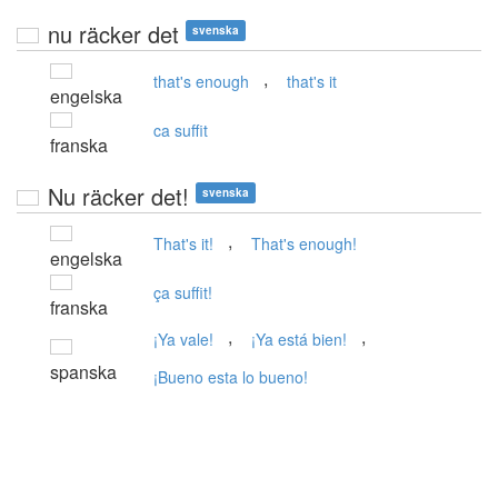
nu räcker det
svenska
,
that's enough
that's it
engelska
ca suffit
franska
Nu räcker det!
svenska
,
That's it!
That's enough!
engelska
ça suffit!
franska
,
,
¡Ya vale!
¡Ya está bien!
spanska
¡Bueno esta lo bueno!