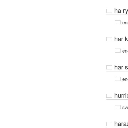
ha r
en
har 
en
har s
en
hurr
sv
hara