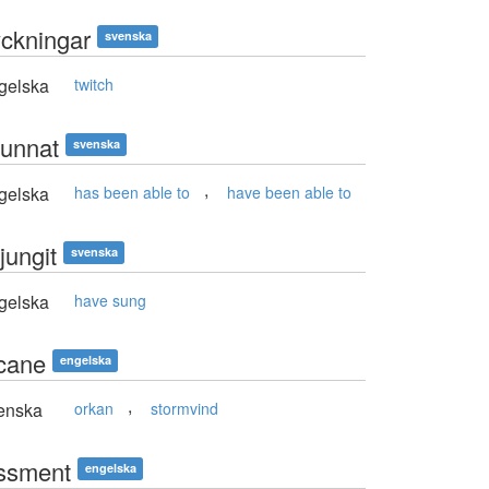
yckningar
svenska
gelska
twitch
kunnat
svenska
,
gelska
has been able to
have been able to
jungit
svenska
gelska
have sung
icane
engelska
,
enska
orkan
stormvind
ssment
engelska