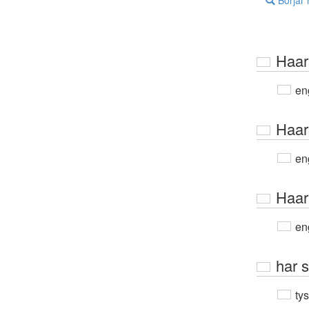
Börjar
Haar
en
Haar
en
Haar
en
har 
ty