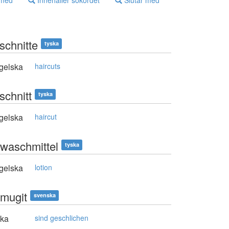
 med
Innehåller sökordet
Slutar med
schnitte
tyska
gelska
haircuts
schnitt
tyska
gelska
haircut
waschmittel
tyska
gelska
lotion
smugit
svenska
ska
sind geschlichen