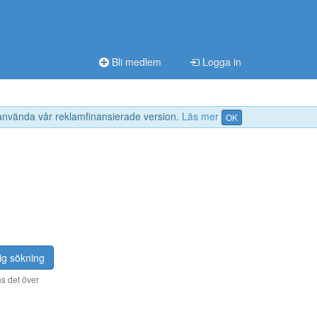
Bli medlem
Logga in
 använda vår reklamfinansierade version.
Läs mer
OK
ig sökning
s det över