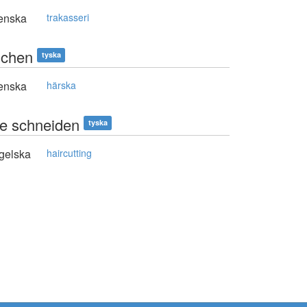
enska
trakasseri
schen
tyska
enska
härska
e schneiden
tyska
gelska
haircutting