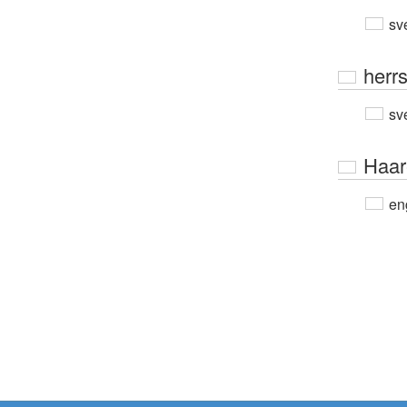
sv
herr
sv
Haar
en