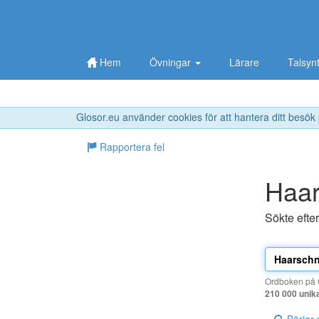
Hem
Övningar
Lärare
Talsyn
Glosor.eu använder cookies för att hantera ditt besök
Rapportera fel
Haar
Sökte efte
Ordboken på G
210 000 unik