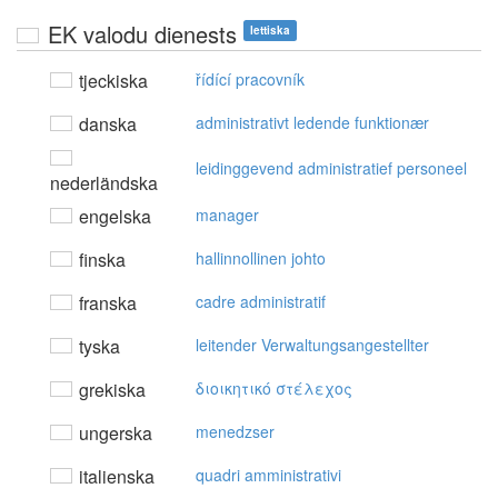
EK valodu dienests
lettiska
tjeckiska
řídící pracovník
danska
administrativt ledende funktionær
leidinggevend administratief personeel
nederländska
engelska
manager
finska
hallinnollinen johto
franska
cadre administratif
tyska
leitender Verwaltungsangestellter
grekiska
διoικητικό στέλεχoς
ungerska
menedzser
italienska
quadri amministrativi