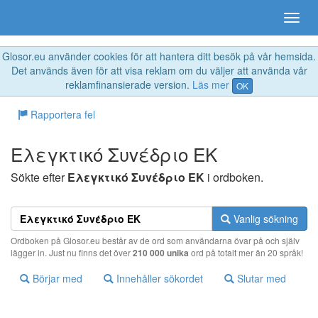
Glosor.eu använder cookies för att hantera ditt besök på vår hemsida.
Det används även för att visa reklam om du väljer att använda vår
reklamfinansierade version.
Läs mer
OK
Rapportera fel
Eλεγκτικό Συvέδριo EK
Sökte efter
Eλεγκτικό Συvέδριo EK
i ordboken.
Vanlig sökning
Ordboken på Glosor.eu består av de ord som användarna övar på och själv
lägger in. Just nu finns det över
210 000 unika
ord på totalt mer än 20 språk!
Börjar med
Innehåller sökordet
Slutar med