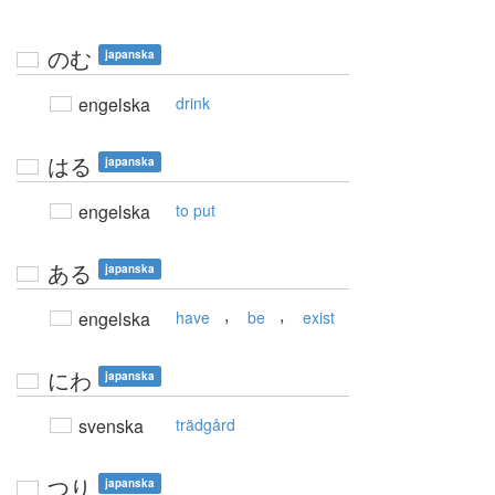
のむ
japanska
engelska
drink
はる
japanska
engelska
to put
ある
japanska
,
,
engelska
have
be
exist
にわ
japanska
svenska
trädgård
つり
japanska