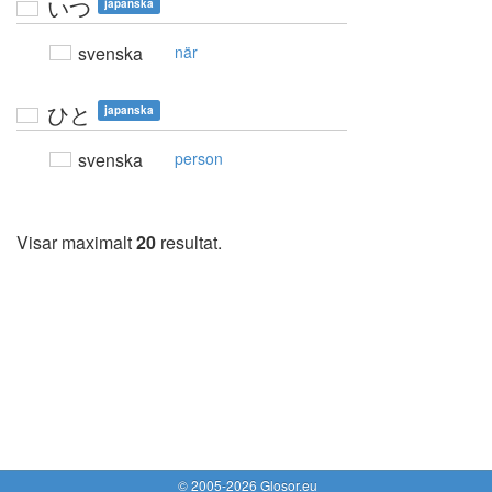
いつ
japanska
svenska
när
ひと
japanska
svenska
person
Visar maximalt
20
resultat.
© 2005-2026 Glosor.eu