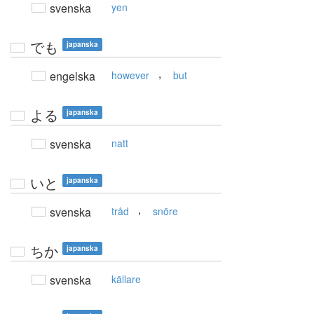
svenska
yen
でも
japanska
,
engelska
however
but
よる
japanska
svenska
natt
いと
japanska
,
svenska
tråd
snöre
ちか
japanska
svenska
källare