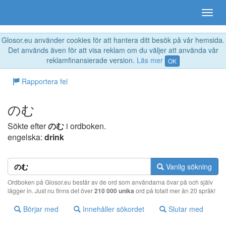
Glosor.eu använder cookies för att hantera ditt besök på vår hemsida.
Det används även för att visa reklam om du väljer att använda vår
reklamfinansierade version.
Läs mer
OK
Rapportera fel
のむ
Sökte efter
のむ
i ordboken.
engelska:
drink
Vanlig sökning
Ordboken på Glosor.eu består av de ord som användarna övar på och själv
lägger in. Just nu finns det över
210 000 unika
ord på totalt mer än 20 språk!
Börjar med
Innehåller sökordet
Slutar med