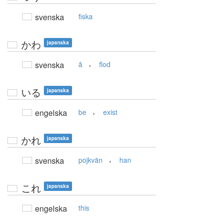
svenska
fiska
かわ
japanska
,
svenska
å
flod
いる
japanska
,
engelska
be
exist
かれ
japanska
,
svenska
pojkvän
han
これ
japanska
engelska
this