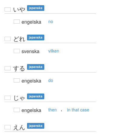
いや
japanska
engelska
no
どれ
japanska
svenska
vilken
する
japanska
engelska
do
じゃ
japanska
,
engelska
then
in that case
えん
japanska