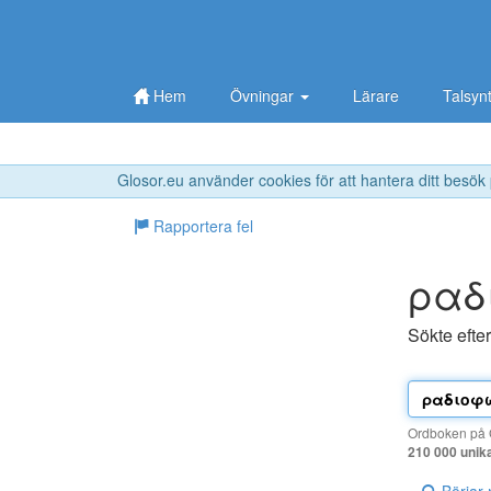
Hem
Övningar
Lärare
Talsyn
Glosor.eu använder cookies för att hantera ditt besök
Rapportera fel
ραδ
Sökte efte
Ordboken på G
210 000 unik