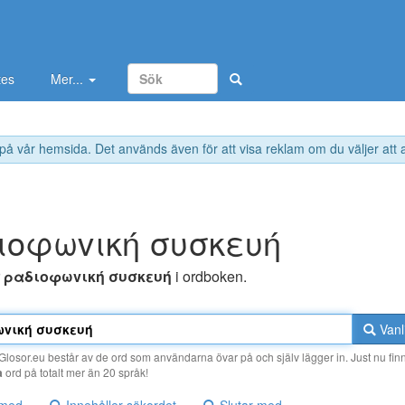
tes
Mer...
 på vår hemsida. Det används även för att visa reklam om du väljer att
ιoφωvική συσκευή
r
ραδιoφωvική συσκευή
i ordboken.
Vanl
losor.eu består av de ord som användarna övar på och själv lägger in. Just nu finn
a
ord på totalt mer än 20 språk!