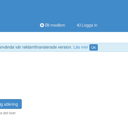
Bli medlem
Logga in
 använda vår reklamfinansierade version.
Läs mer
OK
ig sökning
s det över