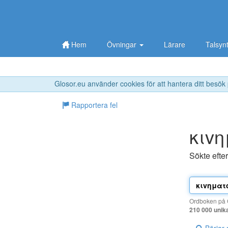
Hem
Övningar
Lärare
Talsyn
Glosor.eu använder cookies för att hantera ditt besök
Rapportera fel
κιv
Sökte efte
Ordboken på G
210 000 unik