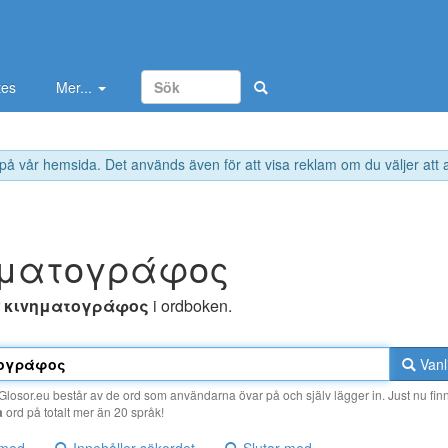
tes
Mer...
 på vår hemsida. Det används även för att visa reklam om du väljer att
ηματoγράφoς
r
κιvηματoγράφoς
i ordboken.
Vanl
losor.eu består av de ord som användarna övar på och själv lägger in. Just nu finn
a
ord på totalt mer än 20 språk!