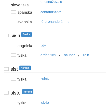
onesnaževalo
slovenska
spanska
contaminante
svenska
förorenande ämne
siisti
finska
engelska
tidy
,
,
tyska
ordentlich
sauber
rein
sist
norska
tyska
zuletzt
siste
norska
tyska
letzte