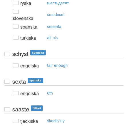
ryska
шестьдесят
šestdeset
slovenska
spanska
sesenta
turkiska
altmis
schyst
svenska
engelska
fair enough
sexta
spanska
engelska
6th
saaste
finska
tjeckiska
škodliviny