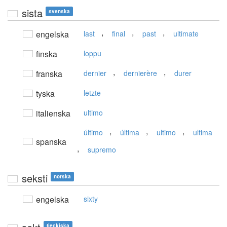
sista
svenska
,
,
,
engelska
last
final
past
ultimate
finska
loppu
,
,
franska
dernier
dernierère
durer
tyska
letzte
italienska
ultimo
,
,
,
último
última
ultimo
ultima
spanska
,
supremo
seksti
norska
engelska
sixty
tjeckiska