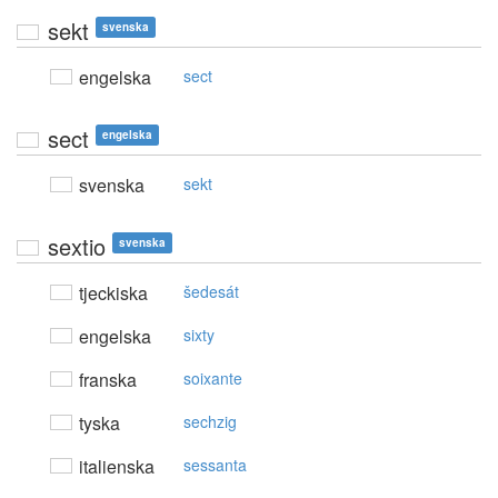
sekt
svenska
engelska
sect
sect
engelska
svenska
sekt
sextio
svenska
tjeckiska
šedesát
engelska
sixty
franska
soixante
tyska
sechzig
italienska
sessanta