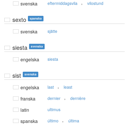
,
svenska
eftermiddagsvila
vilostund
sexto
spanska
svenska
sjätte
siesta
svenska
engelska
siesta
sist
svenska
,
engelska
last
least
,
franska
dernier
dernière
latin
ultimus
,
spanska
último
última