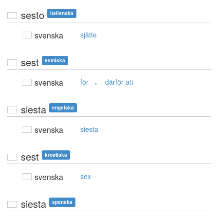
sesto
italienska
svenska
sjätte
sest
estniska
,
svenska
för
därför att
siesta
engelska
svenska
siesta
sest
kroatiska
svenska
sex
siesta
spanska