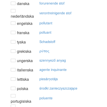
danska
forurenende stof
verontreinigende stof
nederländska
engelska
pollutant
franska
polluant
tyska
Schadstoff
grekiska
ρύπoς
ungerska
szennyező anyag
italienska
agente inquinante
lettiska
piesārņotājs
polska
środki zanieczyszczające
poluente
portugisiska