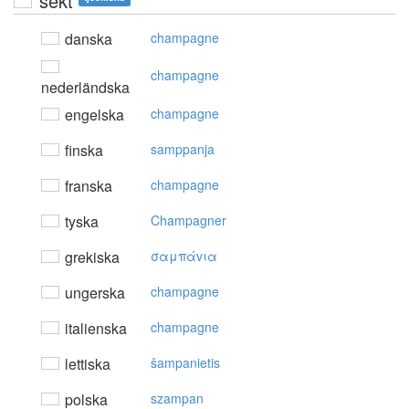
sekt
danska
champagne
champagne
nederländska
engelska
champagne
finska
samppanja
franska
champagne
tyska
Champagner
grekiska
σαμπάvια
ungerska
champagne
italienska
champagne
lettiska
šampanietis
polska
szampan