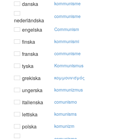
danska
kommunisme
communisme
nederländska
engelska
Communism
finska
kommunismi
franska
communisme
tyska
Kommunismus
grekiska
κoμμoυvισμός
ungerska
kommunizmus
italienska
comunismo
lettiska
komunisms
polska
komunizm
comunismo