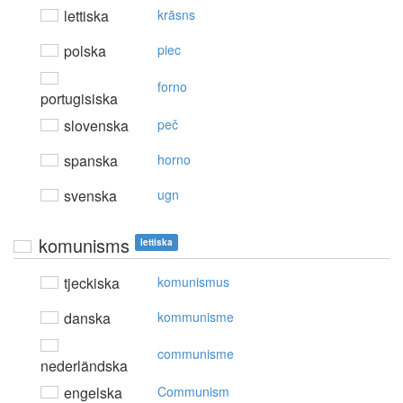
lettiska
krāsns
polska
piec
forno
portugisiska
slovenska
peč
spanska
horno
svenska
ugn
komunisms
lettiska
tjeckiska
komunismus
danska
kommunisme
communisme
nederländska
engelska
Communism