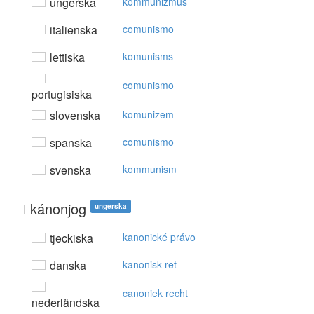
ungerska
kommunizmus
italienska
comunismo
lettiska
komunisms
comunismo
portugisiska
slovenska
komunizem
spanska
comunismo
svenska
kommunism
kánonjog
ungerska
tjeckiska
kanonické právo
danska
kanonisk ret
canoniek recht
nederländska