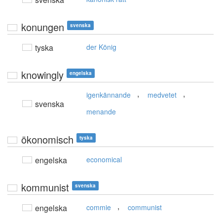
konungen
svenska
tyska
der König
knowingly
engelska
,
,
igenkännande
medvetet
svenska
menande
ökonomisch
tyska
engelska
economical
kommunist
svenska
,
engelska
commie
communist