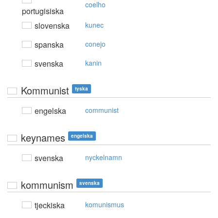
coelho
portugisiska
slovenska
kunec
spanska
conejo
svenska
kanin
Kommunist
tyska
engelska
communist
keynames
engelska
svenska
nyckelnamn
kommunism
svenska
tjeckiska
komunismus