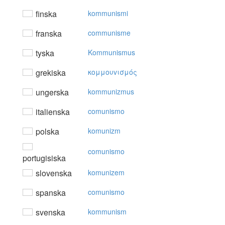
finska
kommunismi
franska
communisme
tyska
Kommunismus
grekiska
κoμμoυvισμός
ungerska
kommunizmus
italienska
comunismo
polska
komunizm
comunismo
portugisiska
slovenska
komunizem
spanska
comunismo
svenska
kommunism