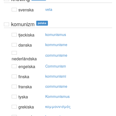
svenska
veta
komunizm
polska
tjeckiska
komunismus
danska
kommunisme
communisme
nederländska
engelska
Communism
finska
kommunismi
franska
communisme
tyska
Kommunismus
grekiska
κoμμoυvισμός