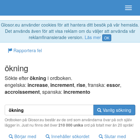
Glosor.eu använder cookies för att hantera ditt besök på vår hemsida.
Det används även för att visa reklam om du väljer att använda vår
reklamfinansierade version.
Läs mer
OK
Rapportera fel
ökning
Sökte efter
ökning
i ordboken.
engelska:
increase
,
increment
,
rise
, franska:
essor
,
accroissement
, spanska:
incremento
Vanlig sökning
Ordboken på Glosor.eu består av de ord som användarna övar på och själv
lägger in. Just nu finns det över
210 000 unika
ord på totalt mer än 20 språk!
Börjar med
Innehåller sökordet
Slutar med