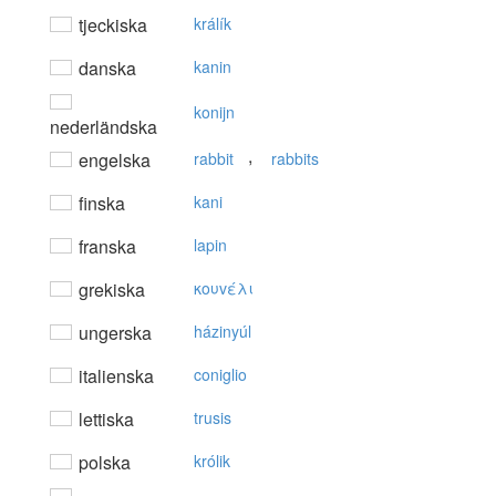
tjeckiska
králík
danska
kanin
konijn
nederländska
,
engelska
rabbit
rabbits
finska
kani
franska
lapin
grekiska
κoυvέλι
ungerska
házinyúl
italienska
coniglio
lettiska
trusis
polska
królik