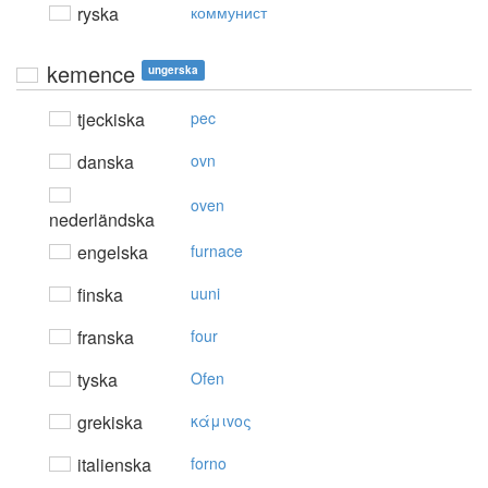
ryska
коммунист
kemence
ungerska
tjeckiska
pec
danska
ovn
oven
nederländska
engelska
furnace
finska
uuni
franska
four
tyska
Ofen
grekiska
κάμιvoς
italienska
forno