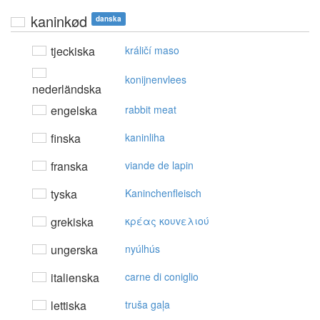
kaninkød
danska
tjeckiska
králičí maso
konijnenvlees
nederländska
engelska
rabbit meat
finska
kaninliha
franska
viande de lapin
tyska
Kaninchenfleisch
grekiska
κρέας κoυvελιoύ
ungerska
nyúlhús
italienska
carne di coniglio
lettiska
truša gaļa