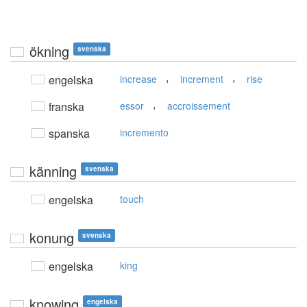
ökning
svenska
,
,
engelska
increase
increment
rise
,
franska
essor
accroissement
spanska
incremento
känning
svenska
engelska
touch
konung
svenska
engelska
king
knowing
engelska