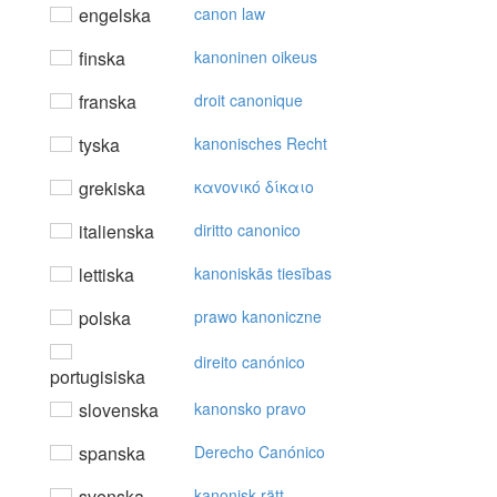
engelska
canon law
finska
kanoninen oikeus
franska
droit canonique
tyska
kanonisches Recht
grekiska
καvovικό δίκαιo
italienska
diritto canonico
lettiska
kanoniskās tiesības
polska
prawo kanoniczne
direito canónico
portugisiska
slovenska
kanonsko pravo
spanska
Derecho Canónico
svenska
kanonisk rätt