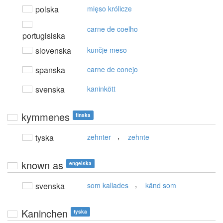
polska
mięso królicze
carne de coelho
portugisiska
slovenska
kunčje meso
spanska
carne de conejo
svenska
kaninkött
kymmenes
finska
,
tyska
zehnter
zehnte
known as
engelska
,
svenska
som kallades
känd som
Kaninchen
tyska