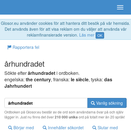
Glosor.eu använder cookies för att hantera ditt besök på vår hemsida.
Det används även för att visa reklam om du väljer att använda vår
reklamfinansierade version.
Läs mer
OK
Rapportera fel
århundradet
Sökte efter
århundradet
i ordboken.
engelska:
the century
, franska:
le siècle
, tyska:
das
Jahrhundert
Vanlig sökning
Ordboken på Glosor.eu består av de ord som användarna övar på och själv
lägger in. Just nu finns det över
210 000 unika
ord på totalt mer än 20 språk!
Börjar med
Innehåller sökordet
Slutar med