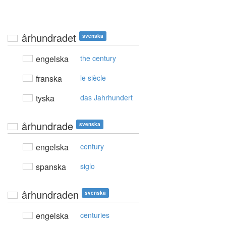
århundradet
svenska
engelska
the century
franska
le siècle
tyska
das Jahrhundert
århundrade
svenska
engelska
century
spanska
siglo
århundraden
svenska
engelska
centuries