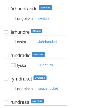
århundrande
svenska
engelska
century
århundre
norska
tyska
Jahrhundert
rundradio
svenska
tyska
Rundfunk
rymdraket
svenska
engelska
space rocket
rundresa
svenska