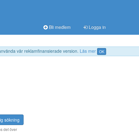
Bli medlem
Logga in
 använda vår reklamfinansierade version.
Läs mer
OK
ig sökning
s det över