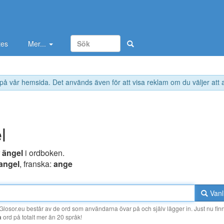
tes
Mer...
 på vår hemsida. Det används även för att visa reklam om du väljer att
l
r
ängel
i ordboken.
angel
, franska:
ange
Vanl
losor.eu består av de ord som användarna övar på och själv lägger in. Just nu finn
a
ord på totalt mer än 20 språk!