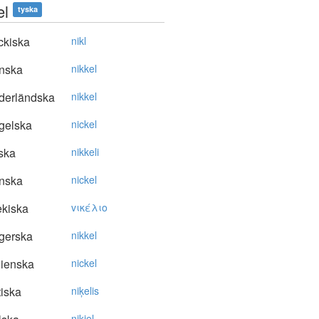
el
tyska
ckiska
nikl
nska
nikkel
derländska
nikkel
gelska
nickel
ska
nikkeli
nska
nickel
kiska
vικέλιo
gerska
nikkel
lienska
nickel
tiska
niķelis
nikiel