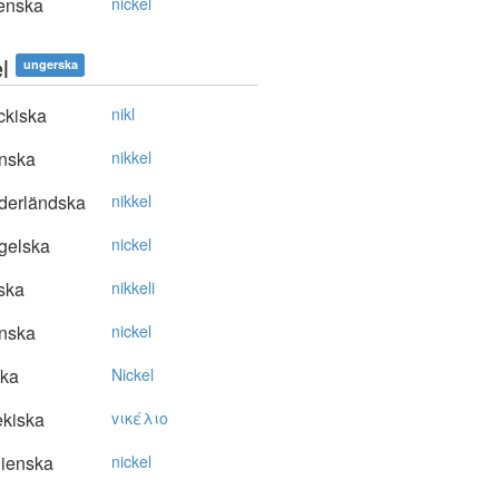
enska
nickel
l
ungerska
ckiska
nikl
nska
nikkel
derländska
nikkel
gelska
nickel
ska
nikkeli
nska
nickel
ska
Nickel
kiska
vικέλιo
lienska
nickel