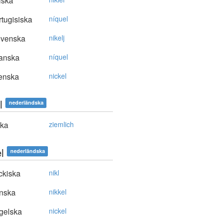
lska
tugisiska
níquel
ovenska
nikelj
anska
níquel
enska
nickel
l
nederländska
ska
ziemlich
l
nederländska
ckiska
nikl
nska
nikkel
gelska
nickel