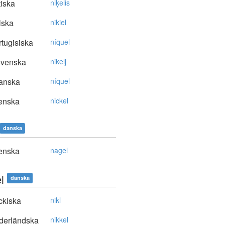
tiska
niķelis
lska
nikiel
tugisiska
níquel
ovenska
nikelj
anska
níquel
enska
nickel
danska
enska
nagel
l
danska
ckiska
nikl
derländska
nikkel