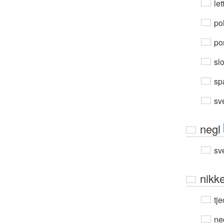
let
po
por
sl
sp
sv
negl
sv
nikke
tje
ne