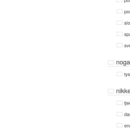
po
por
sl
sp
sv
noga
ty
nikke
tje
da
en