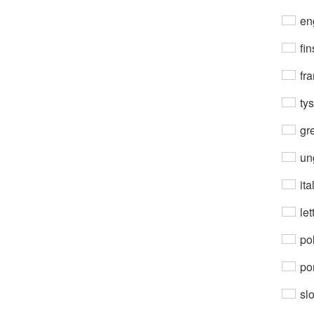
en
fin
fra
ty
gre
un
ita
let
po
por
sl