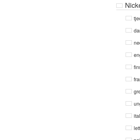
Nick
tje
da
ne
en
fin
fra
gre
un
ita
let