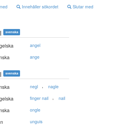
 med
Innehåller sökordet
Slutar med
l
svenska
gelska
angel
nska
ange
l
svenska
,
nska
negl
nagle
,
gelska
finger nail
nail
nska
ongle
in
unguis