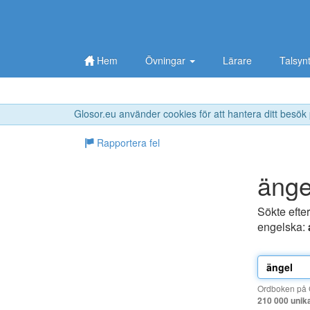
Hem
Övningar
Lärare
Talsyn
Glosor.eu använder cookies för att hantera ditt besök
Rapportera fel
änge
Sökte efte
engelska:
Ordboken på G
210 000 unik