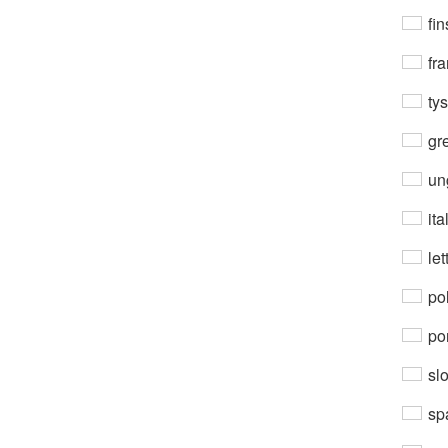
fin
fra
ty
gre
un
ita
let
po
por
sl
sp