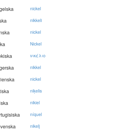
gelska
nickel
ska
nikkeli
nska
nickel
ska
Nickel
kiska
vικέλιo
gerska
nikkel
lienska
nickel
tiska
niķelis
lska
nikiel
tugisiska
níquel
ovenska
nikelj