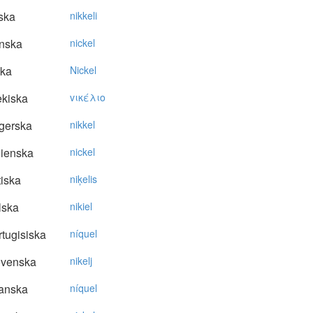
ska
nikkeli
nska
nickel
ska
Nickel
kiska
vικέλιo
gerska
nikkel
lienska
nickel
tiska
niķelis
lska
nikiel
tugisiska
níquel
ovenska
nikelj
anska
níquel