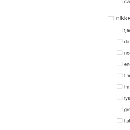
sv
nikke
tje
da
ne
en
fin
fra
ty
gre
ita