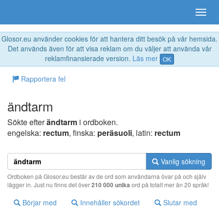
Glosor.eu använder cookies för att hantera ditt besök på vår hemsida.
Det används även för att visa reklam om du väljer att använda vår
reklamfinansierade version.
Läs mer
OK
Rapportera fel
ändtarm
Sökte efter
ändtarm
i ordboken.
engelska:
rectum
, finska:
peräsuoli
, latin:
rectum
Vanlig sökning
Ordboken på Glosor.eu består av de ord som användarna övar på och själv
lägger in. Just nu finns det över
210 000 unika
ord på totalt mer än 20 språk!
Börjar med
Innehåller sökordet
Slutar med