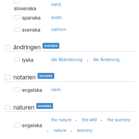
natrij
slovenska
spanska
sodio
svenska
natrium
ändringen
svenska
,
tyska
die Abänderung
die Änderung
notarien
svenska
engelska
clerk
naturen
svenska
,
,
the nature
the wild
the scenery
engelska
,
,
nature
scenery