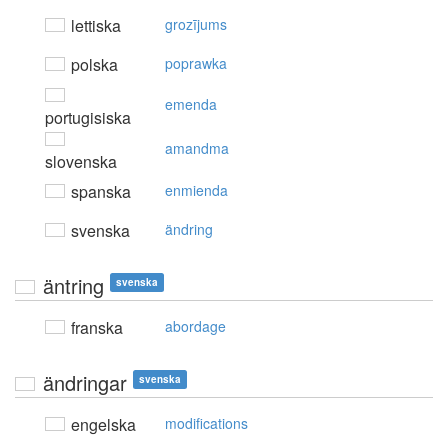
lettiska
grozījums
polska
poprawka
emenda
portugisiska
amandma
slovenska
spanska
enmienda
svenska
ändring
äntring
svenska
franska
abordage
ändringar
svenska
engelska
modifications