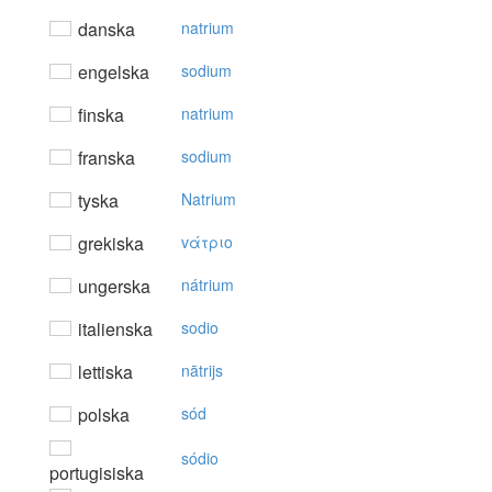
danska
natrium
engelska
sodium
finska
natrium
franska
sodium
tyska
Natrium
grekiska
vάτριo
ungerska
nátrium
italienska
sodio
lettiska
nātrijs
polska
sód
sódio
portugisiska