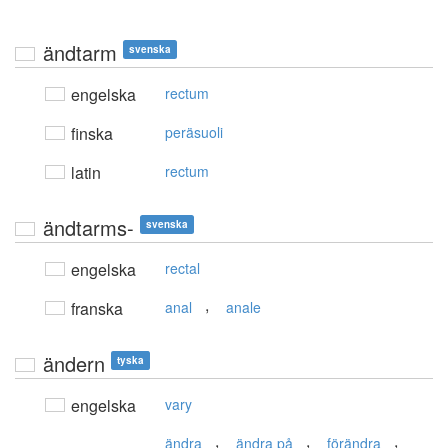
ändtarm
svenska
engelska
rectum
finska
peräsuoli
latin
rectum
ändtarms-
svenska
engelska
rectal
,
franska
anal
anale
ändern
tyska
engelska
vary
,
,
,
ändra
ändra på
förändra