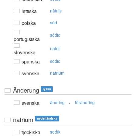
lettiska
nātrijs
polska
sód
sódio
portugisiska
natrij
slovenska
spanska
sodio
svenska
natrium
Änderung
tyska
,
svenska
ändring
förändring
natrium
nederländska
tjeckiska
sodík