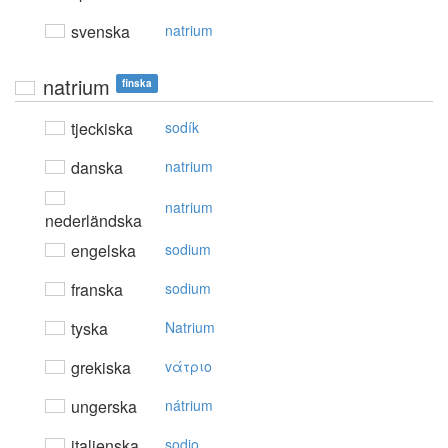
svenska
natrium
natrium
finska
tjeckiska
sodík
danska
natrium
natrium
nederländska
engelska
sodium
franska
sodium
tyska
Natrium
grekiska
vάτριo
ungerska
nátrium
italienska
sodio