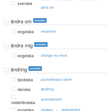
svenska
göra om
ändra om
svenska
engelska
reconvert
ändra mig
svenska
engelska
change my mind
ändring
svenska
tjeckiska
pozměňovací návrh
danska
ændring
amendement
nederländska
,
engelska
revision
amendment