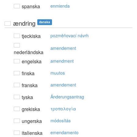
spanska
enmienda
ændring
danska
tjeckiska
pozměňovací návrh
amendement
nederländska
engelska
amendment
finska
muutos
franska
amendement
tyska
Änderungsantrag
grekiska
τρoπoλoγία
ungerska
módosítás
italienska
emendamento