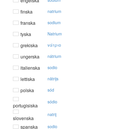
engelska
sodium
finska
natrium
franska
sodium
tyska
Natrium
grekiska
vάτριo
ungerska
nátrium
italienska
sodio
lettiska
nātrijs
polska
sód
sódio
portugisiska
natrij
slovenska
spanska
sodio