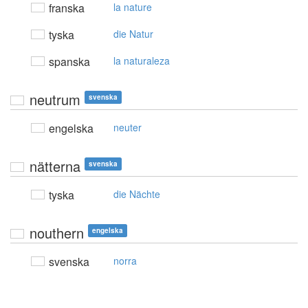
franska
la nature
tyska
die Natur
spanska
la naturaleza
neutrum
svenska
engelska
neuter
nätterna
svenska
tyska
die Nächte
nouthern
engelska
svenska
norra