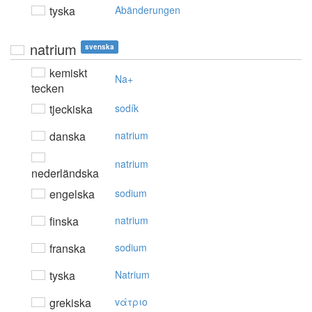
tyska
Abänderungen
natrium
svenska
kemiskt
Na+
tecken
tjeckiska
sodík
danska
natrium
natrium
nederländska
engelska
sodium
finska
natrium
franska
sodium
tyska
Natrium
grekiska
vάτριo