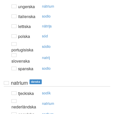
ungerska
nátrium
italienska
sodio
lettiska
nātrijs
polska
sód
sódio
portugisiska
natrij
slovenska
spanska
sodio
natrium
danska
tjeckiska
sodík
natrium
nederländska