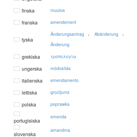
finska
muutos
franska
amendement
,
,
Änderungsantrag
Abänderung
tyska
Änderung
grekiska
τρoπoλoγία
ungerska
módosítás
italienska
emendamento
lettiska
grozījums
polska
poprawka
emenda
portugisiska
amandma
slovenska