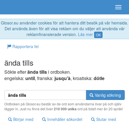
Glosor.eu använder cookies för att hantera ditt besök på vår hemsida.
Det används även för att visa reklam om du väljer att använda vår
reklamfinansierade version.
Läs mer
OK
Rapportera fel
ända tills
Sökte efter
ända tills
i ordboken.
engelska:
until
, franska:
jusqu'à
, kroatiska:
dótle
Vanlig sökning
Ordboken på Glosor.eu består av de ord som användarna övar på och själv
lägger in. Just nu finns det över
210 000 unika
ord på totalt mer än 20 språk!
Börjar med
Innehåller sökordet
Slutar med