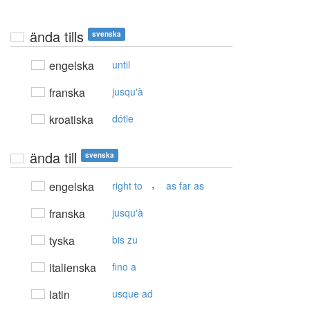
ända tills
svenska
engelska
until
franska
jusqu'à
kroatiska
dótle
ända till
svenska
,
engelska
right to
as far as
franska
jusqu'à
tyska
bis zu
italienska
fino a
latin
usque ad