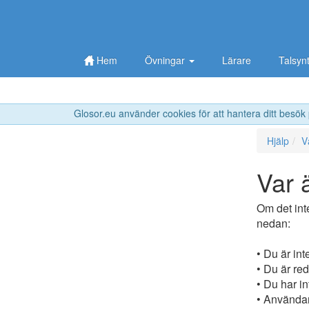
Hem
Övningar
Lärare
Talsyn
Glosor.eu använder cookies för att hantera ditt besök
Hjälp
V
Var 
Om det int
nedan:
• Du är int
• Du är r
• Du har in
• Användar