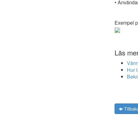
• Användar
Exempel på
Läs me
Vänn
Hur l
Bekrä
Tillbak