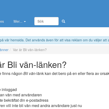
tes
Mer...
 på vår hemsida. Det används även för att visa reklam om du väljer att
änner
Var är Bli vän-länken?
är Bli vän-länken?
e finns någon
Bli vän
-länk kan det bero på en eller flera av orsa
e inloggad
edan vän med användaren
te bekräftat din e-postadress
en vill inte bli vän med andra användare just nu