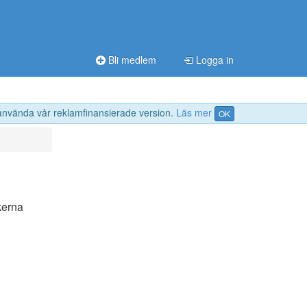
Bli medlem
Logga in
 använda vår reklamfinansierade version.
Läs mer
OK
kerna