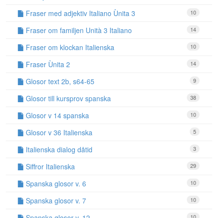
Fraser med adjektiv Italiano Ùnita 3
10
Fraser om familjen Unità 3 Italiano
14
Fraser om klockan Italienska
10
Fraser Ùnita 2
14
Glosor text 2b, s64-65
9
Glosor till kursprov spanska
38
Glosor v 14 spanska
10
Glosor v 36 Italienska
5
Italienska dialog dåtid
3
Siffror Italienska
29
Spanska glosor v. 6
10
Spanska glosor v. 7
10
Spanska glosor v. 12
10