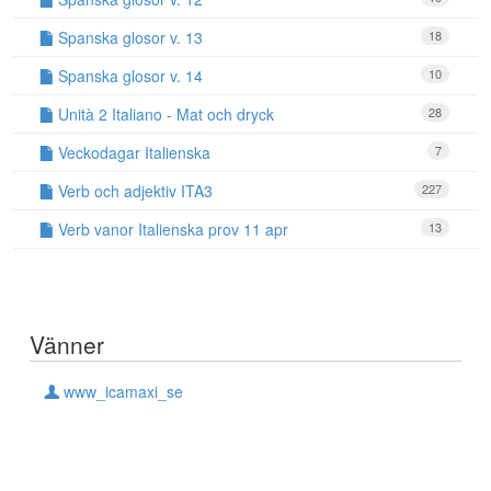
Spanska glosor v. 13
18
Spanska glosor v. 14
10
Unità 2 Italiano - Mat och dryck
28
Veckodagar Italienska
7
Verb och adjektiv ITA3
227
Verb vanor Italienska prov 11 apr
13
Vänner
www_icamaxi_se