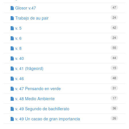
Glosor v.47
47
Trabajo de au pair
24
v. 5
42
v. 6
24
v. 8
55
v. 40
44
v. 41 (frågeord)
15
v. 46
48
v. 47 Pensando en verde
31
v. 48 Medio Ambiente
17
v. 49 Segundo de bachillerato
36
v. 49 Un cacao de gran importancia
26