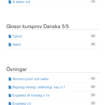
Vi køber ind
16
Glosor kursprov Danska 5/5
Talord
30
Vejret
36
Övningar
Atomers joner och salter
54
Begrepp biologi. cellbiologi, kap 2-7
80
Engelska till torsdag v.19
22
Engelska v.5
20