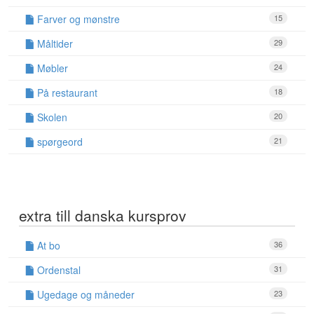
Farver og mønstre
15
Måltider
29
Møbler
24
På restaurant
18
Skolen
20
spørgeord
21
extra till danska kursprov
At bo
36
Ordenstal
31
Ugedage og måneder
23