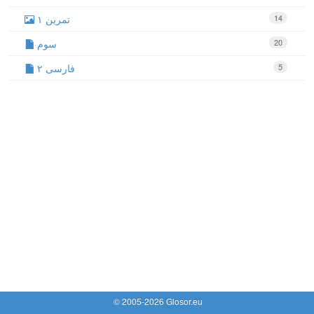
تمرین ۱
14
سوم
20
فارسی ۲
5
© 2005-2026 Glosor.eu