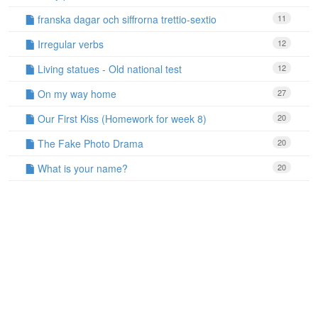
franska dagar och siffrorna trettio-sextio
11
Irregular verbs
12
Living statues - Old national test
12
On my way home
27
Our First Kiss (Homework for week 8)
20
The Fake Photo Drama
20
What is your name?
20