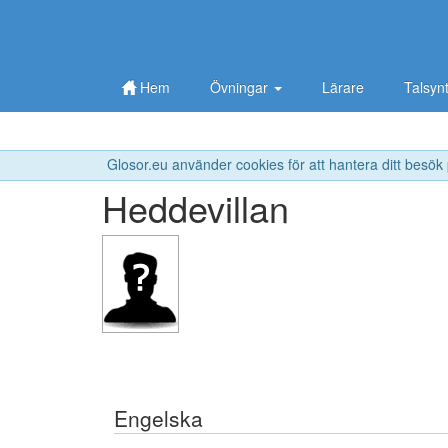
Hem
Övningar
Lärare
Talsyn
Glosor.eu använder cookies för att hantera ditt besök
Heddevillan
Engelska