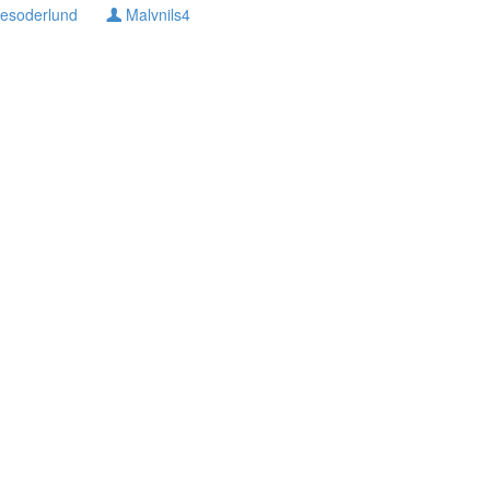
lesoderlund
Malvnils4