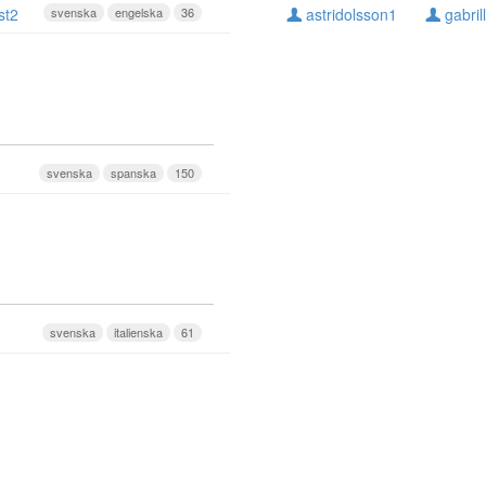
st2
svenska
engelska
36
astridolsson1
gabril
svenska
spanska
150
svenska
italienska
61