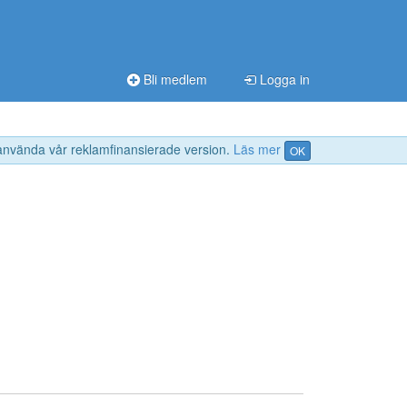
Bli medlem
Logga in
 använda vår reklamfinansierade version.
Läs mer
OK